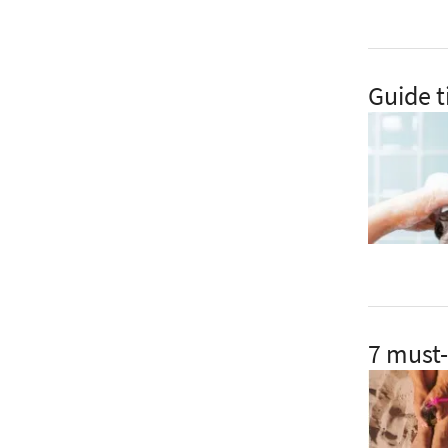
Guide t
7 must