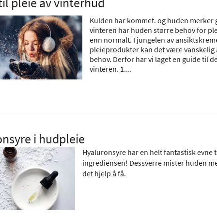
til pleie av vinterhud
Kulden har kommet. og huden merker g
vinteren har huden større behov for pl
enn normalt. I jungelen av ansiktskrem
pleieprodukter kan det være vanskelig å 
behov. Derfor har vi laget en guide til
vinteren. 1....
nsyre i hudpleie
Hyaluronsyre har en helt fantastisk evne ti
ingrediensen! Dessverre mister huden mer 
det hjelp å få.