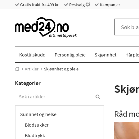
Gratis frakt fra 499 kr.
Restsalg 💥
Kampanjer
Kosttilskudd
Personlig pleie
Skjønnhet
Hårple
Artikler
Skjønnhet og pleie
Kategorier
Skjøn
Råd mot
Sunnhet og helse
Blodsukker
Blodtrykk