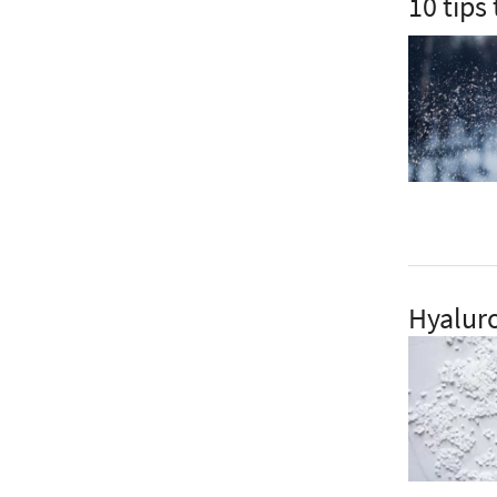
10 tips 
Hyaluro