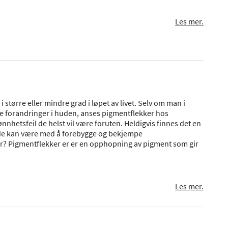
Les mer.
 i større eller mindre grad i løpet av livet. Selv om man i
ike forandringer i huden, anses pigmentflekker hos
nnhetsfeil de helst vil være foruten. Heldigvis finnes det en
de kan være med å forebygge og bekjempe
r? Pigmentflekker er er en opphopning av pigment som gir
Les mer.