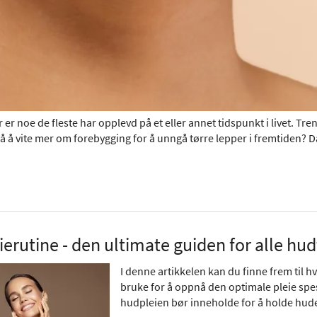
 er noe de fleste har opplevd på et eller annet tidspunkt i livet. Treng
å å vite mer om forebygging for å unngå tørre lepper i fremtiden? D
erutine - den ultimate guiden for alle hu
I denne artikkelen kan du finne frem til 
bruke for å oppnå den optimale pleie spesif
hudpleien bør inneholde for å holde hude