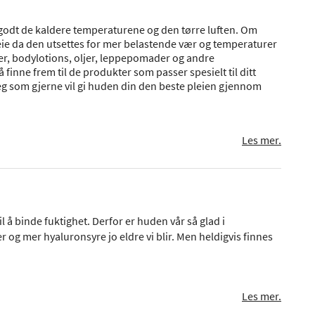
odt de kaldere temperaturene og den tørre luften. Om
eie da den utsettes for mer belastende vær og temperaturer
er, bodylotions, oljer, leppepomader og andre
finne frem til de produkter som passer spesielt til ditt
 deg som gjerne vil gi huden din den beste pleien gjennom
Les mer.
l å binde fuktighet. Derfor er huden vår så glad i
og mer hyaluronsyre jo eldre vi blir. Men heldigvis finnes
Les mer.