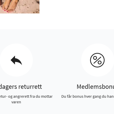
dagers returrett
Medlemsbon
etur- og angrerett fra du mottar
Du får bonus hver gang du han
varen