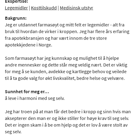
Ekspertise:
Legemidler
|
Kosttilskudd
|
Medisinsk utstyr
Bakgrunn:
Jeg er utdannet farmasøyt og mitt felt er legemidler - alt fra
bruk til hvordan de virker i kroppen. Jeg har flere års erfaring
fra apotekbransjen og har vært innom de tre store
apotekkjedene i Norge.
Som farmasøyt har jeg kunnskap og mulighet til å hjelpe
andre mennesker og dette står meg veldig nært. Det er viktig
for meg å se kunden, avdekke og kartlegge behov og veilede
til å ta gode valg for økt livskvalitet, bedre helse og velvære.
Sunnhet for meg er…
å leve i harmoni med seg selv.
Jeg har troen på at man får det bedre i kropp og sinn hvis man
aksepterer den man er og ikke stiller for høye krav til seg selv.
Det er ingen skam i å be om hjelp og det er lov å være stolt av
seg selv.