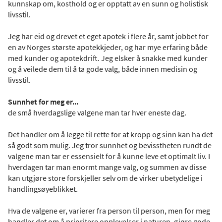
kunnskap om, kosthold og er opptatt av en sunn og holistisk
livsstil.
Jeg har eid og drevet et eget apotek i flere år, samt jobbet for
en av Norges største apotekkjeder, og har mye erfaring både
med kunder og apotekdrift. Jeg elsker å snakke med kunder
og å veilede dem til å ta gode valg, både innen medisin og
livsstil.
Sunnhet for meg er...
de små hverdagslige valgene man tar hver eneste dag.
Det handler om å legge til rette for at kropp og sinn kan ha det
så godt som mulig. Jeg tror sunnhet og bevisstheten rundt de
valgene man tar er essensielt for å kunne leve et optimalt liv. I
hverdagen tar man enormt mange valg, og summen av disse
kan utgjøre store forskjeller selv om de virker ubetydelige i
handlingsøyeblikket.
Hva de valgene er, varierer fra person til person, men for meg
handler det om å prioritere opplevelser i naturen, gjøre gode