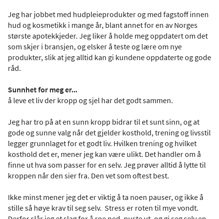
Jeg har jobbet med hudpleieprodukter og med fagstoff innen
hud og kosmetikk i mange år, blant annet for en av Norges
største apotekkjeder. Jeg liker å holde meg oppdatert om det
som skjer i bransjen, og elsker å teste og lære om nye
produkter, slik at jeg alltid kan gi kundene oppdaterte og gode
råd.
Sunnhet for meg er...
å leve et liv der kropp og sjel har det godt sammen.
Jeg har tro på at en sunn kropp bidrar til et sunt sinn, og at
gode og sunne valg når det gjelder kosthold, trening og livsstil
legger grunnlaget for et godt liv. Hvilken trening og hvilket
kosthold det er, mener jeg kan være ulikt. Det handler om å
finne ut hva som passer for en selv. Jeg prøver alltid å lytte til
kroppen når den sier fra. Den vet som oftest best.
Ikke minst mener jeg det er viktig å ta noen pauser, og ikke å
stille så høye krav til seg selv. Stress er roten til mye vondt.
Derfor slår jeg et slag for å roe ned, puste ut, og gi seg selv en