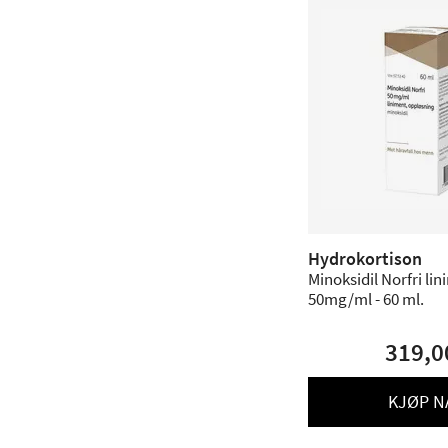
Hydrokortison
Minoksidil Norfri li
50mg/ml - 60 ml.
319,0
KJØP N