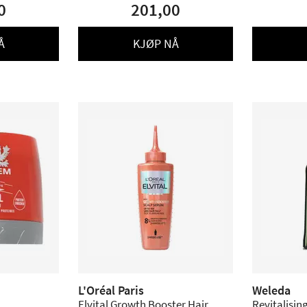
0
201,00
Å
KJØP NÅ
L'Oréal Paris
Weleda
Elvital Growth Booster Hair
Revitalising