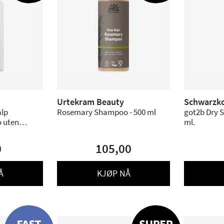
Urtekram Beauty
Schwarzk
alp
Rosemary Shampoo - 500 ml
got2b Dry 
o uten
ml.
0
105,00
Å
KJØP NÅ