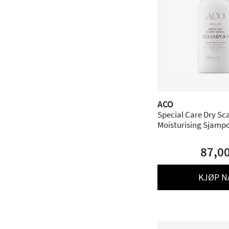
ACO
Special Care Dry Sc
Moisturising Sjamp
parfyme - 200 ml
87,0
KJØP N