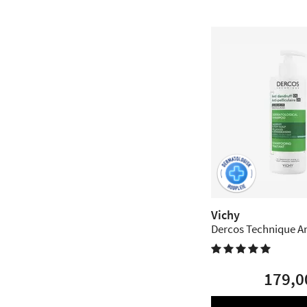
Vichy
Dercos Technique An
Shampoo for Normal

Hair - 390 ml.
179,0