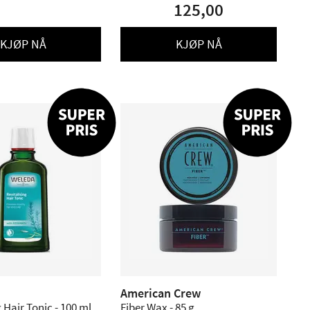
125,00
KJØP NÅ
KJØP NÅ
American Crew
 Hair Tonic - 100 ml.
Fiber Wax - 85 g