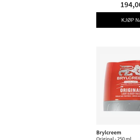
194,0
KJØP N
Brylcreem
Original - 250 ml