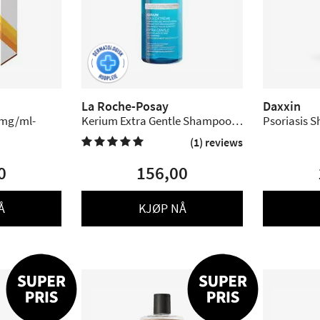
La Roche-Posay
Daxxin
0mg/ml-
Kerium Extra Gentle Shampoo -
Psoriasis S
400 ml.
(1) reviews

0
156,00
Å
KJØP NÅ