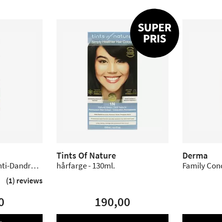
Tints Of Nature
Derma
ti-Dandruff
hårfarge - 130ml.
Family Cond
 and Oily
(1) reviews
0
190,00