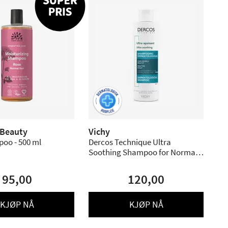
 Beauty
Vichy
oo - 500 ml
Dercos Technique Ultra
Soothing Shampoo for Normal
to Oily Hair - 200 ml.
95,00
120,00
KJØP NÅ
KJØP NÅ