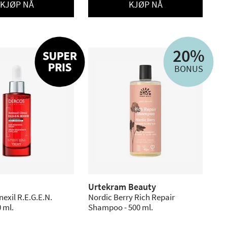
KJØP NÅ
KJØP NÅ
20%
BONUS
Urtekram Beauty
exil R.E.G.E.N.
Nordic Berry Rich Repair
0 ml.
Shampoo - 500 ml.