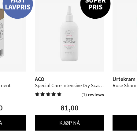
ACO
Urtekram
niment
Special Care Intensive Dry Scalp
Rose Shamp
Treatment uten parfyme - 150
(1) reviews

ml
0
81,00
Å
KJØP NÅ