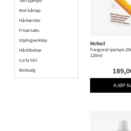
Tørrsjampo
Mot hårtap
Hårbørster
Frisørsaks
Stylingverktøy
McNeil
Fungoral sjampo 2
Hårtilbehør
120ml
Curly Girl
189,0
Restsalg
KJØP N