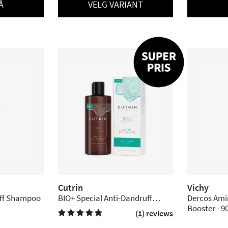
Å
VELG VARIANT
Cutrin
Vichy
uff Shampoo
BIO+ Special Anti-Dandruff
Dercos Amin
Shampoo - 250 ml.
Booster - 9
(1) reviews
