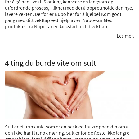
for å gå ned i vekt. Slanking kan være en langsom og
utfordrende prosess, i likhet med det å opprettholde den nye,
lavere vekten. Derfor er Nupo her for å hjelpe! Kom godt i
gang med ditt vekttap ved hjelp av en Nupo-kur Med
produkter fra Nupo får en kickstart til ditt vekttap,...
Les mer.
4 ting du burde vite om sult
Sult er et urinstinkt som er en beskjed fra kroppen din om at
den ikke har fått nok næring. Sult er for de fleste ikke lengre
ett problem, fordi vi får nok mat - mer enn nok mat - og de