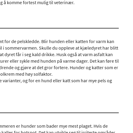
tig å komme fortest mulig til veterinær.
mt for de pelskledde. Blir hunden eller katten for varm kan
m bil i sommervarmen. Skulle du oppleve at kjæledyret har blitt
at dyret får i seg kald drikke. Husk også at varm asfalt kan
urer eller sykle med hunden på varme dager. Det kan føre til
drende og gjøre at det gror fortere. Hunder og katter som er
 solkrem med høy solfaktor.
ge varianter, og for en hund eller katt som har mye pels og
ommeren er hunder som bader mye mest plaget. Hvis de
kalles for hotspot. Det kan utvikle seg til irriterte områder