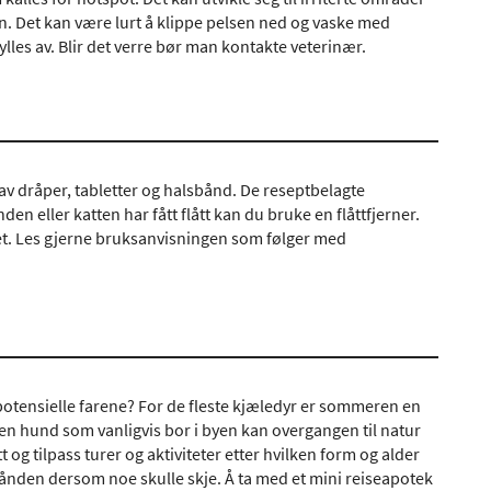
. Det kan være lurt å klippe pelsen ned og vaske med
ylles av. Blir det verre bør man kontakte veterinær.
 av dråper, tabletter og halsbånd. De reseptbelagte
n eller katten har fått flått kan du bruke en flåttfjerner.
yret. Les gjerne bruksanvisningen som følger med
potensielle farene? For de fleste kjæledyr er sommeren en
 en hund som vanligvis bor i byen kan overgangen til natur
itt og tilpass turer og aktiviteter etter hvilken form og alder
hånden dersom noe skulle skje. Å ta med et mini reiseapotek