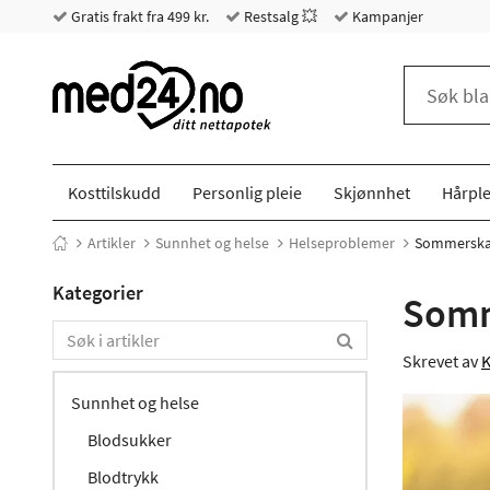
Gratis frakt fra 499 kr.
Restsalg 💥
Kampanjer
Kosttilskudd
Personlig pleie
Skjønnhet
Hårple
Artikler
Sunnhet og helse
Helseproblemer
Sommerskad
Kategorier
Somm
Skrevet av
K
Sunnhet og helse
Blodsukker
Blodtrykk