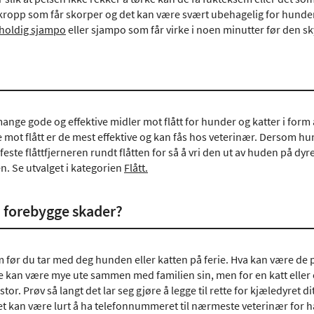
ropp som får skorper og det kan være svært ubehagelig for hunden
holdig sjampo
eller sjampo som får virke i noen minutter før den sk
ange gode og effektive midler mot flått for hunder og katter i form
mot flått er de mest effektive og kan fås hos veterinær. Dersom hunde
feste flåttfjerneren rundt flåtten for så å vri den ut av huden på d
en. Se utvalget i kategorien
Flått.
 forebygge skader?
 før du tar med deg hunden eller katten på ferie. Hva kan være de 
 de kan være mye ute sammen med familien sin, men for en katt eller
 stor. Prøv så langt det lar seg gjøre å legge til rette for kjæledyret d
 Det kan være lurt å ha telefonnummeret til nærmeste veterinær for 