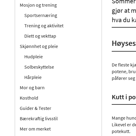
Sommeren
Mosjon og trening
gjør at 
Sportsernæring
hva du k
Trening og aktivitet
Diett og vekttap
Høyses
Skjønnhet og pleie
Hudpleie
De fleste kj
Solbeskyttelse
potene, brud
Hårpleie
påfører se
Mor og barn
Kutt i p
Kosthold
Guider & Tester
Mange hunde
Bærekraftig livsstil
Likevel er d
Mer om merket
potekutt.