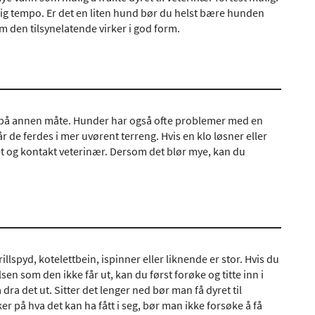
lig tempo. Er det en liten hund bør du helst bære hunden
om den tilsynelatende virker i god form.
s på annen måte. Hunder har også ofte problemer med en
r de ferdes i mer uvørent terreng. Hvis en klo løsner eller
det og kontakt veterinær. Dersom det blør mye, kan du
llspyd, kotelettbein, ispinner eller liknende er stor. Hvis du
lsen som den ikke får ut, kan du først forøke og titte inn i
a det ut. Sitter det lenger ned bør man få dyret til
r på hva det kan ha fått i seg, bør man ikke forsøke å få