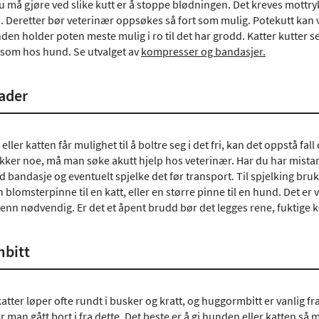
du må gjøre ved slike kutt er å stoppe blødningen. Det kreves mottr
 Deretter bør veterinær oppsøkes så fort som mulig. Potekutt kan væ
nden holder poten meste mulig i ro til det har grodd. Katter kutter 
som hos hund. Se utvalget av
kompresser og bandasjer.
ader
ller katten får mulighet til å boltre seg i det fri, kan det oppstå fall
ker noe, må man søke akutt hjelp hos veterinær. Har du har mistan
 bandasje og eventuelt spjelke det før transport. Til spjelking bru
blomsterpinne til en katt, eller en større pinne til en hund. Det er v
enn nødvendig. Er det et åpent brudd bør det legges rene, fuktige 
bitt
tter løper ofte rundt i busker og kratt, og huggormbitt er vanlig fra 
ar man gått bort i fra dette. Det beste er å gi hunden eller katten så