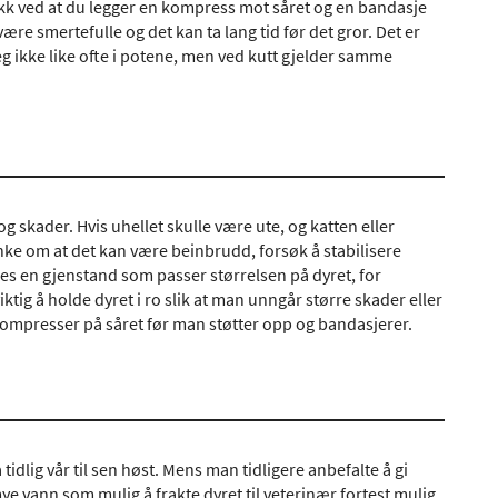
ykk ved at du legger en kompress mot såret og en bandasje
re smertefulle og det kan ta lang tid før det gror. Det er
seg ikke like ofte i potene, men ved kutt gjelder samme
 og skader. Hvis uhellet skulle være ute, og katten eller
ke om at det kan være beinbrudd, forsøk å stabilisere
kes en gjenstand som passer størrelsen på dyret, for
iktig å holde dyret i ro slik at man unngår større skader eller
kompresser på såret før man støtter opp og bandasjerer.
tidlig vår til sen høst. Mens man tidligere anbefalte å gi
 mye vann som mulig å frakte dyret til veterinær fortest mulig.