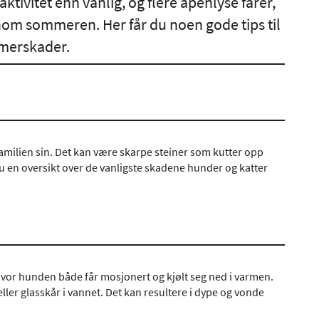
ivitet enn vanlig, og flere åpenlyse farer,
om sommeren. Her får du noen gode tips til
mmerskader.
 familien sin. Det kan være skarpe steiner som kutter opp
du en oversikt over de vanligste skadene hunder og katter
vor hunden både får mosjonert og kjølt seg ned i varmen.
ller glasskår i vannet. Det kan resultere i dype og vonde