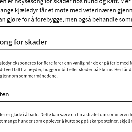
 er høysesong for skader hos hund og katt. Mer akt
mange kjæledyr får et møte med veterinæren gjenn
an gjøre for å forebygge, men også behandle so
ong for skader
æledyr eksponeres for flere farer enn vanlig når de er på ferie med
d ved fall fra høyder, huggormbitt eller skader på klørne. Her får 
g gjennom sommermånedene.
oten
r er glade i å bade. Dette kan være en fin aktivitet om sommeren h
et mange hunder som opplever å kutte seg på skarpe steiner, skjell e