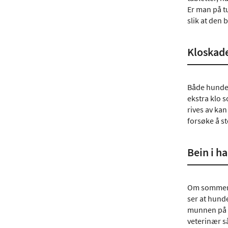
Er man på t
slik at den 
Kloskad
Både hunder
ekstra klo s
rives av kan
forsøke å s
Bein i h
Om sommeren 
ser at hunde
munnen på dy
veterinær så