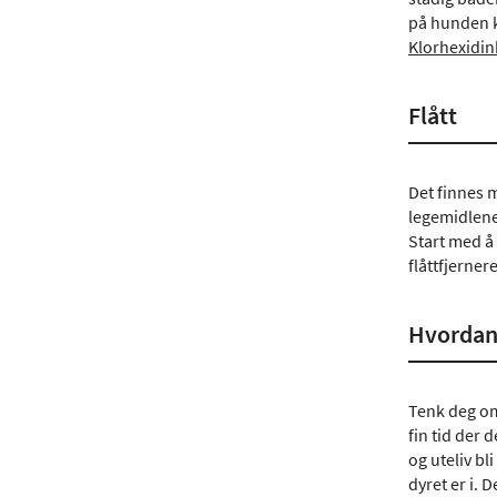
på hunden k
Klorhexidin
Flått
Det finnes m
legemidlene 
Start med å 
flåttfjerner
Hvordan
Tenk deg om
fin tid der
og uteliv bli
dyret er i.