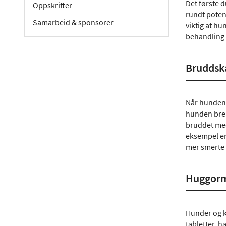
Det første 
Oppskrifter
rundt poten.
Samarbeid & sponsorer
viktig at hu
behandling 
Bruddsk
Når hunden e
hunden brek
bruddet med
eksempel en 
mer smerte 
Huggorm
Hunder og ka
tabletter, h