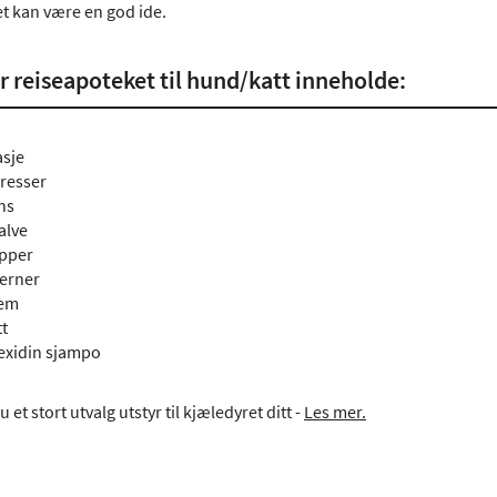
et kan være en god ide.
r reiseapoteket til hund/katt inneholde:
sje
resser
ns
alve
ipper
jerner
rem
tt
exidin sjampo
 et stort utvalg utstyr til kjæledyret ditt -
Les mer.