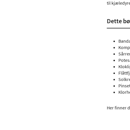
til kjæledyr
Dette bø
Banda
Komp
Sårre
Potes
Klokl
Flåttf
Solk
Pinse
Klorh
Her finner du