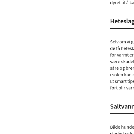
dyret til å 
Heteslag
Selv om vi g
de få hetesl
for varmt er
være skadel
såre og bren
i solen kan
Et smart ti
fort blir va
Saltvann
Både hunder
stadig bader