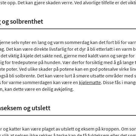
kaste opp. Det kan gjøre skaden verre. Ved alvorlige tilfelle er det vik
 og solbrenthet
jerne selv nyter en lang og varm sommerdag kan det fort bli for var
ag. Det kan være direkte livsfarlig for et dyr å bli etterlatt i en var
 det viktig å kjøle det sakte ned, gjerne med kaldt vann og sørge for 
ig for tredeputene på hunden. Vær derfor forsiktig med å gå lange t
te poter. Ved ulike skader på potene kan en god potesalve virke lin
 også bli solbrente. Det kan være lurt å smøre utsatte områder med
ps for varme sommerdagen kan være en
kjølematte
. Disse fås i man
rm, kan dette være en deilig avkjøling.
seksem og utslett
 og katter kan være plaget av utslett og eksem på kroppen. Om s
 slik at pelsen ikke rekker å tørke kan de få fukteksem eller det som 