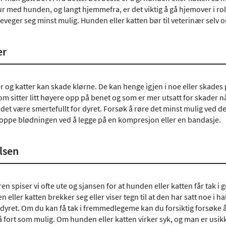
ur med hunden, og langt hjemmefra, er det viktig å gå hjemover i ro
beveger seg minst mulig. Hunden eller katten bør til veterinær selv 
er
 og katter kan skade klørne. De kan henge igjen i noe eller skade
om sitter litt høyere opp på benet og som er mer utsatt for skader nå
 det være smertefullt for dyret. Forsøk å røre det minst mulig ved 
toppe blødningen ved å legge på en kompresjon eller en bandasje.
alsen
spiser vi ofte ute og sjansen for at hunden eller katten får tak i gri
n eller katten brekker seg eller viser tegn til at den har satt noe i ha
ret. Om du kan få tak i fremmedlegeme kan du forsiktig forsøke å dr
 fort som mulig. Om hunden eller katten virker syk, og man er usikke