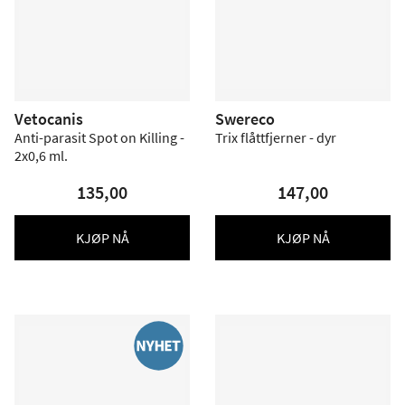
Vetocanis
Swereco
Anti-parasit Spot on Killing -
Trix flåttfjerner - dyr
2x0,6 ml.
135,00
147,00
KJØP NÅ
KJØP NÅ