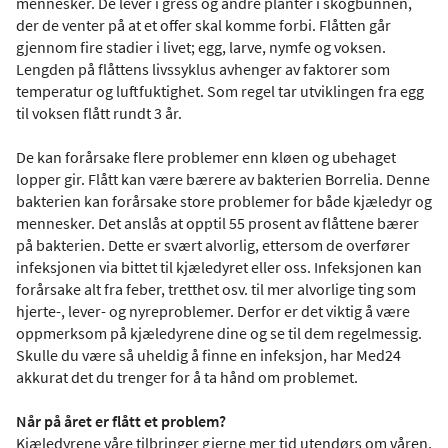
mennesker. De lever i gress og andre planter i skogbunnen,
der de venter på at et offer skal komme forbi. Flåtten går
gjennom fire stadier i livet; egg, larve, nymfe og voksen.
Lengden på flåttens livssyklus avhenger av faktorer som
temperatur og luftfuktighet. Som regel tar utviklingen fra egg
til voksen flått rundt 3 år.
De kan forårsake flere problemer enn kløen og ubehaget
lopper gir. Flått kan være bærere av bakterien Borrelia. Denne
bakterien kan forårsake store problemer for både kjæledyr og
mennesker. Det anslås at opptil 55 prosent av flåttene bærer
på bakterien. Dette er svært alvorlig, ettersom de overfører
infeksjonen via bittet til kjæledyret eller oss. Infeksjonen kan
forårsake alt fra feber, tretthet osv. til mer alvorlige ting som
hjerte-, lever- og nyreproblemer. Derfor er det viktig å være
oppmerksom på kjæledyrene dine og se til dem regelmessig.
Skulle du være så uheldig å finne en infeksjon, har Med24
akkurat det du trenger for å ta hånd om problemet.
Når på året er flått et problem?
Kjæledyrene våre tilbringer gjerne mer tid utendørs om våren,