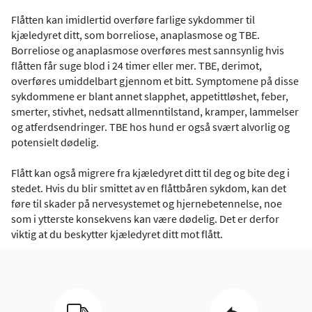
Flåtten kan imidlertid overføre farlige sykdommer til
kjæledyret ditt, som borreliose, anaplasmose og TBE.
Borreliose og anaplasmose overføres mest sannsynlig hvis
flåtten får suge blod i 24 timer eller mer. TBE, derimot,
overføres umiddelbart gjennom et bitt. Symptomene på disse
sykdommene er blant annet slapphet, appetittløshet, feber,
smerter, stivhet, nedsatt allmenntilstand, kramper, lammelser
og atferdsendringer. TBE hos hund er også svært alvorlig og
potensielt dødelig.
Flått kan også migrere fra kjæledyret ditt til deg og bite deg i
stedet. Hvis du blir smittet av en flåttbåren sykdom, kan det
føre til skader på nervesystemet og hjernebetennelse, noe
som i ytterste konsekvens kan være dødelig. Det er derfor
viktig at du beskytter kjæledyret ditt mot flått.