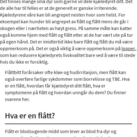
Det finnes mange små dyr som gjerne vil dele kjæledyret ditt. Det
de alle har til felles er at de generelt er ganske irriterende.
Kjæledyrene våre kan bli angrepet nesten hvor som helst. For
eksempel kan hunder bli angrepet av flått og flått mens de går i
skogen eller i nærheten av høyt gress. På samme måte kan katter
også komme hjem med flått og flått etter at de har vært ute på tur
på egen hånd. Det er imidlertid ikke bare flått og flått du må være
oppmerksom på. Det er også viktig å være oppmerksom på
lopper
,
som kan redusere kjæledyrets livskvalitet bare ved å være til stede
hvis du ikke er forsiktig.
Flåttbitt forårsaker ofte kløe og hudirritasjon, men flått kan
også overføre farlige sykdommer som borreliose og TBE. Hva
er en flått, hvordan får kjæledyret ditt flått, hva er
symptomene på flått og hvordan unngår du dem? Du finner
svarene her.
Hva er en flått?
Flått er blodsugende midd som lever av blod fra dyr og