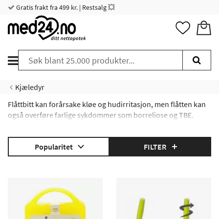
Gratis frakt fra 499 kr. | Restsalg 💥
Kjæledyr
Flåttbitt kan forårsake kløe og hudirritasjon, men flåtten kan
også overføre farlige sykdommer som borreliose og TBE.
Hva er en flått?
|
Hvordan unngår kjæledyret ditt
flått
? |
Hva er symptomene
på flått?
Popularitet
FILTER