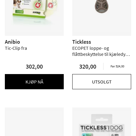
Anibio
Tickless
Tic-Clip fra
ECOPET loppe- og
flåttbeskyttelse til kjæledyr -
biologisk nedbrytbar
302,00
320,00
Før 524,00
KJØP NÅ
UTSOLGT