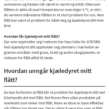
sommeren og høsten når været er varmt og mildt. Ettersom
flåtten er aktiv så snart temperaturen overstiger 5 °C, er det i
de varmere månedene flåtten er et stort problem for oss. Men
flått kan være et problem for både deg og kjæledyret ditt hele
året.
Hvordan får kjæledyret mitt flått?
Dyr som oppholder seg i naturen har høy risiko for å få flått.
Hvis kjæledyret ditt oppholder seg utendørs i nærheten av
grønne områder med gress, kratt og andre skogsplanter, er
risikoen for flått alltid til stede.
Hvordan unngår kjæledyret mitt
flått?
Du kan forhindre at flått blir et problem for kjæledyret ditt ved
å behandle det mot flått. Det finnes flere ulike produkter på
markedet som virker mot flått. Noen av disse er bare effektive
når flåtten har festet seg. Det er viktig å være klar over at flått