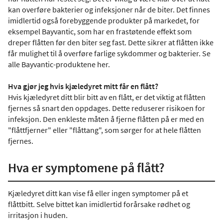
kan overføre bakterier og infeksjoner når de biter. Det finnes
imidlertid også forebyggende produkter på markedet, for
eksempel Bayvantic, som har en frastøtende effekt som
dreper flåtten før den biter seg fast. Dette sikrer at flåtten ikke
får mulighet til å overføre farlige sykdommer og bakterier. Se
alle Bayvantic-produktene her.
Hva gjør jeg hvis kjæledyret mitt får en flått?
Hvis kjæledyret ditt blir bitt av en flått, er det viktig at flåtten
fjernes så snart den oppdages. Dette reduserer risikoen for
infeksjon. Den enkleste måten å fjerne flåtten på er med en
"flåttfjerner" eller "flåttang", som sørger for at hele flåtten
fjernes.
Hva er symptomene på flått?
Kjæledyret ditt kan vise få eller ingen symptomer på et
flåttbitt. Selve bittet kan imidlertid forårsake rødhet og
irritasjon i huden.