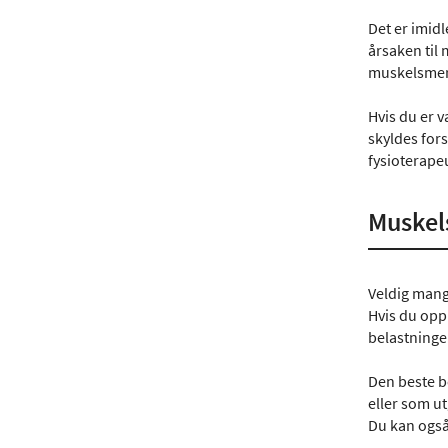
Det er imid
årsaken til 
muskelsmert
Hvis du er v
skyldes for
fysioterape
Muskel
Veldig man
Hvis du oppl
belastninge
Den beste b
eller som ut
Du kan også