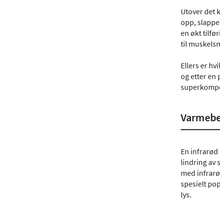
Utover det
opp, slappe
en økt tilfø
til muskel
Ellers er hv
og etter en 
superkompen
Varmebeh
En infrarød
lindring av
med infrarø
spesielt pop
lys.