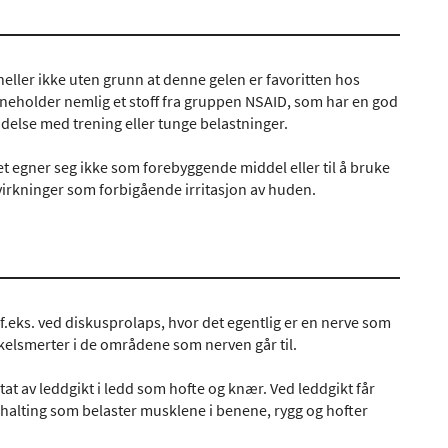
eller ikke uten grunn at denne gelen er favoritten hos
nneholder nemlig et stoff fra gruppen NSAID, som har en god
delse med trening eller tunge belastninger.
 egner seg ikke som forebyggende middel eller til å bruke
virkninger som forbigående irritasjon av huden.
.eks. ved diskusprolaps, hvor det egentlig er en nerve som
kelsmerter i de områdene som nerven går til.
at av leddgikt i ledd som hofte og knær. Ved leddgikt får
halting som belaster musklene i benene, rygg og hofter