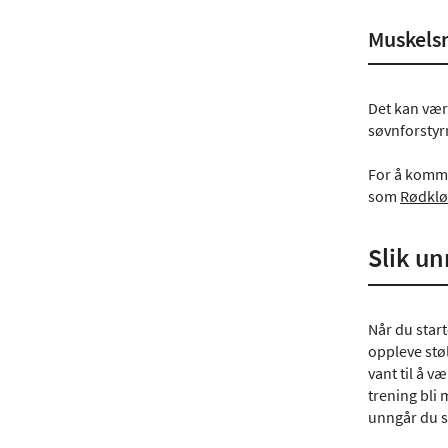
Muskelsm
Det kan væ
søvnforstyr
For å komme
som
Rødklø
Slik u
Når du start
oppleve stø
vant til å v
trening bli 
unngår du s