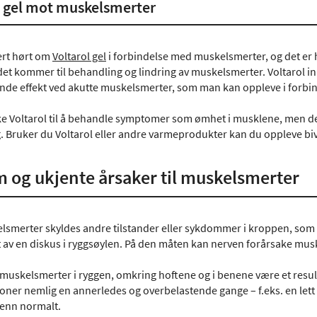
 gel mot muskelsmerter
ert hørt om
Voltarol gel
i forbindelse med muskelsmerter, og det er h
et kommer til behandling og lindring av muskelsmerter. Voltarol i
ende effekt ved akutte muskelsmerter, som man kan oppleve i forbin
e Voltarol til å behandle symptomer som ømhet i musklene, men det
. Bruker du Voltarol eller andre varmeprodukter kan du oppleve bi
 og ukjente årsaker til muskelsmerter
smerter skyldes andre tilstander eller sykdommer i kroppen, som f
et av en diskus i ryggsøylen. På den måten kan nerven forårsake mus
n muskelsmerter i ryggen, omkring hoftene og i benene være et result
ner nemlig en annerledes og overbelastende gange – f.eks. en lett 
enn normalt.