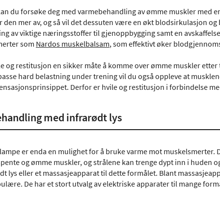
 kan du forsøke deg med varmebehandling av ømme muskler med e
r den mer av, og så vil det dessuten være en økt blodsirkulasjon og
ring av viktige næringsstoffer til gjenoppbygging samt en avskaffelse
smerter som
Nardos muskelbalsam
, som effektivt øker blodgjenno
ile og restitusjon en sikker måte å komme over ømme muskler etter t
passe hard belastning under trening vil du også oppleve at musklene 
sasjonsprinsippet. Derfor er hvile og restitusjon i forbindelse med
andling med infrarødt lys
 lampe er enda en mulighet for å bruke varme mot muskelsmerter. De
 spente og ømme muskler, og strålene kan trenge dypt inn i huden
dt lys eller et massasjeapparat til dette formålet. Blant massasjea
ulære. De har et stort utvalg av elektriske apparater til mange for