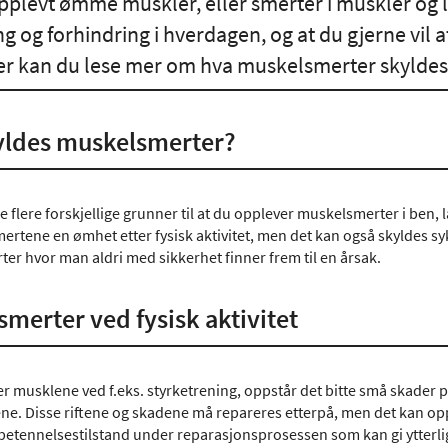
pplevt ømme muskler, eller smerter i muskler og 
ng og forhindring i hverdagen, og at du gjerne vil
er kan du lese mer om hva muskelsmerter skyldes
yldes muskelsmerter?
 flere forskjellige grunner til at du opplever muskelsmerter i ben, lå
rtene en ømhet etter fysisk aktivitet, men det kan også skyldes syk
er hvor man aldri med sikkerhet finner frem til en årsak.
merter ved fysisk aktivitet
er musklene ved f.eks. styrketrening, oppstår det bitte små skader
ne. Disse riftene og skadene må repareres etterpå, men det kan op
 betennelsestilstand under reparasjonsprosessen som kan gi ytterli