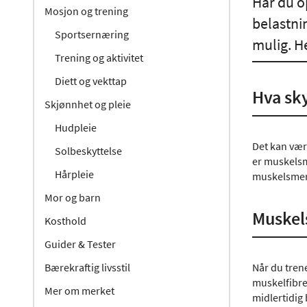
Har du o
Mosjon og trening
belastni
Sportsernæring
mulig. H
Trening og aktivitet
Diett og vekttap
Hva sk
Skjønnhet og pleie
Hudpleie
Det kan være
Solbeskyttelse
er muskelsme
Hårpleie
muskelsmert
Mor og barn
Muskels
Kosthold
Guider & Tester
Bærekraftig livsstil
Når du tren
muskelfibre
Mer om merket
midlertidig