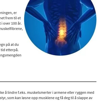
eningen, er
t frem til et
i over 100 år.
 muskelfibrene,
egn på at du
tid etterpå.
reningsmengden
søke å lindre f.eks. muskelsmerter i armene eller ryggen med
tyr, som kan løsne opp musklene og få deg til å slappe av