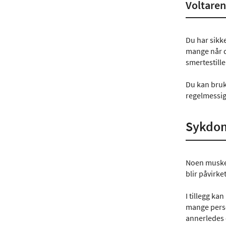
Voltaren
Du har sikk
mange når d
smertestill
Du kan bruk
regelmessig
Sykdom
Noen muskel
blir påvirk
I tillegg ka
mange perso
annerledes 