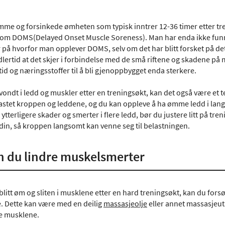
me og forsinkede ømheten som typisk inntrer 12-36 timer etter tr
som DOMS(Delayed Onset Muscle Soreness). Man har enda ikke funne
 på hvorfor man opplever DOMS, selv om det har blitt forsket på det 
dlertid at det skjer i forbindelse med de små riftene og skadene på
id og næringsstoffer til å bli gjenoppbygget enda sterkere.
vondt i ledd og muskler etter en treningsøkt, kan det også være et t
astet kroppen og leddene, og du kan oppleve å ha ømme ledd i lang 
ytterligere skader og smerter i flere ledd, bør du justere litt på t
din, så kroppen langsomt kan venne seg til belastningen.
an du lindre muskelsmerter
blitt øm og sliten i musklene etter en hard treningsøkt, kan du for
. Dette kan være med en deilig
massasjeolje
eller annet massasjeuts
e musklene.