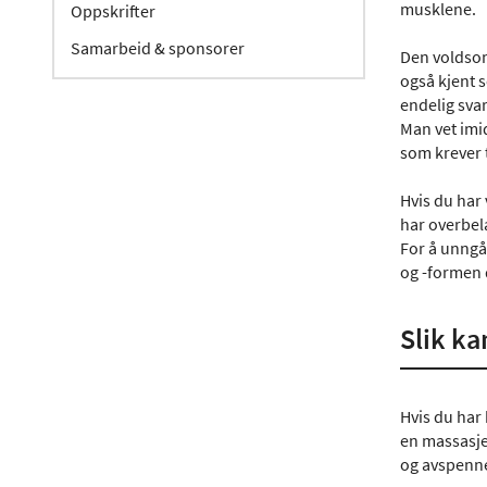
musklene.
Oppskrifter
Samarbeid & sponsorer
Den voldsom
også kjent 
endelig svar
Man vet imi
som krever t
Hvis du har 
har overbel
For å unngå 
og -formen 
Slik k
Hvis du har 
en massasje
og avspenn