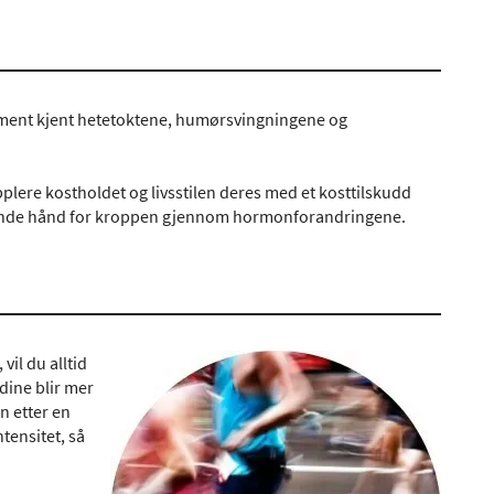
llment kjent hetetoktene, humørsvingningene og
lere kostholdet og livsstilen deres med et kosttilskudd
lpende hånd for kroppen gjennom hormonforandringene.
vil du alltid
dine blir mer
n etter en
tensitet, så