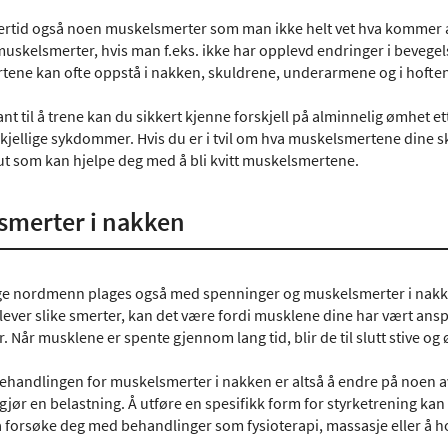
lertid også noen muskelsmerter som man ikke helt vet hva kommer a
muskelsmerter, hvis man f.eks. ikke har opplevd endringer i bevegels
ene kan ofte oppstå i nakken, skuldrene, underarmene og i hoften
ant til å trene kan du sikkert kjenne forskjell på alminnelig ømhet
skjellige sykdommer. Hvis du er i tvil om hva muskelsmertene dine sk
ut som kan hjelpe deg med å bli kvitt muskelsmertene.
smerter i nakken
ge nordmenn plages også med spenninger og muskelsmerter i nakk
ever slike smerter, kan det være fordi musklene dine har vært anspen
r. Når musklene er spente gjennom lang tid, blir de til slutt stive 
ehandlingen for muskelsmerter i nakken er altså å endre på noen av
gjør en belastning. Å utføre en spesifikk form for styrketrening kan
 forsøke deg med behandlinger som fysioterapi, massasje eller å