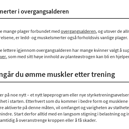
erter i overgangsalderen
re mange plager forbundet med
overgangsalderen
, og utover de a
relsene, er ledd- og muskelsmerter også forholdsvis vanlige plager.
 lettere igjennom overgangsalderen har mange kvinner valgt å supp
ver
, som med sitt høye innhold av planteøstrogen kan bli en hje
nngår du ømme muskler etter trening
er på noe nytt – et nytt løpeprogram eller nye styrketreningsøvelser, 
lhet i starten. Etterhvert som du kommer i bedre form og musklene 
ære aktiverte på denne måten, vil omfanget og varigheten av stølhete
mindre. Start derfor alltid med en langsom stigning i belastning og in
amtidig å overanstrenge kroppen eller å få skader.