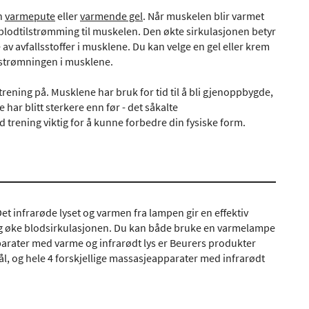
n
varmepute
eller
varmende gel
. Når muskelen blir varmet
 blodtilstrømming til muskelen. Den økte sirkulasjonen betyr
 av avfallsstoffer i musklene. Du kan velge en gel eller krem
mstrømningen i musklene.
rening på. Musklene har bruk for tid til å bli gjenoppbygde,
har blitt sterkere enn før - det såkalte
 trening viktig for å kunne forbedre din fysiske form.
t infrarøde lyset og varmen fra lampen gir en effektiv
 og øke blodsirkulasjonen. Du kan både bruke en varmelampe
pparater med varme og infrarødt lys er Beurers produkter
mål, og hele 4 forskjellige massasjeapparater med infrarødt