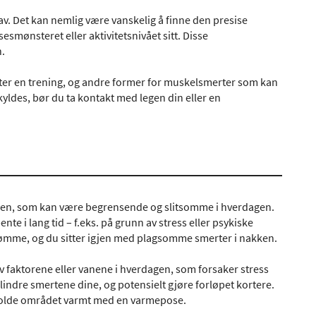
v. Det kan nemlig være vanskelig å finne den presise
esmønsteret eller aktivitetsnivået sitt. Disse
.
 etter en trening, og andre former for muskelsmerter som kan
yldes, bør du ta kontakt med legen din eller en
en, som kan være begrensende og slitsomme i hverdagen.
te i lang tid – f.eks. på grunn av stress eller psykiske
og ømme, og du sitter igjen med plagsomme smerter i nakken.
 faktorene eller vanene i hverdagen, som forsaker stress
 lindre smertene dine, og potensielt gjøre forløpet kortere.
 holde området varmt med en varmepose.