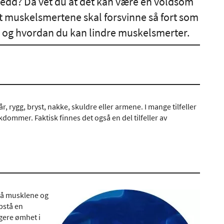
ledd? Da vet du at det kan være en voldsom
 at muskelsmertene skal forsvinne så fort som
 og hvordan du kan lindre muskelsmerter.
r, rygg, bryst, nakke, skuldre eller armene. I mange tilfeller
dommer. Faktisk finnes det også en del tilfeller av
 på musklene og
pstå en
gere ømhet i