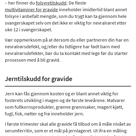
– her finner du
folsyretilskudd
. De fleste
multivitaminer for gravide
inneholder imidlertid blant annet
folsyre i anbefalt mengde, som du trygt kan ta gjennom hele
svangerskapet selv om det ikke er viktig for nevralrøret etter
uke 12 i svangerskapet.
Vær oppmerksom på at dersom du eller partneren din har en
nevralrørsdefekt, og/eller du tidligere har født barn med
nevralrørsdefekter, bør du ta kontakt med lege før du starter
prosessen med å bli gravid.
Jerntilskudd for gravide
Jern kan fås gjennom kosten og er blant annet viktig for
fosterets utvikling i magen og de første leveårene. Matvarer
som fullkornsprodukter, grønne grønnsaker, magert kjøtt,
fugl, fisk, nøtter og frø inneholder jern.
I første trimester skal alle gravide få tilbud om å måle nivået av
serumferritin, som er et mål på jernlageret. Ut ifra en måling