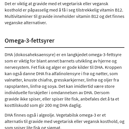
Det er viktig at gravide med et vegetarisk eller vegansk
kosthold er påpasselig med å få i seg tilstrekkelig vitamin B12.
Multivitaminer til gravide inneholder vitamin B12 og det finnes
veganske alternativer.
Omega-3-fettsyrer
DHA (dokosaheksaensyre) er en langkjedet omega-3-fettsyre
som er viktig for blant annet barnets utvikling av hjerne og
nervesystem. Fet fisk og alger er gode kilder til DHA. Kroppen
kan også danne DHA fra alfalinolensyre i frø og nøtter, som
valnøtter, knuste chiafrø, gresskarkjerner, linfrø og oljer fra
rapsplanten, linfrø og soya. Det kan imidlertid være store
individuelle forskjeller i omdannelsen av DHA. Dersom
gravide ikke spiser, eller spiser lite fisk, anbefales det å ta et
kosttilskudd som gir 200 mg DHA daglig.
DHA finnes også i algeolje. Vegetabilsk omega-3 er et
alternativ til gravide med vegetarisk eller vegansk kosthold, og
som spiser lite fisk og sjømat.