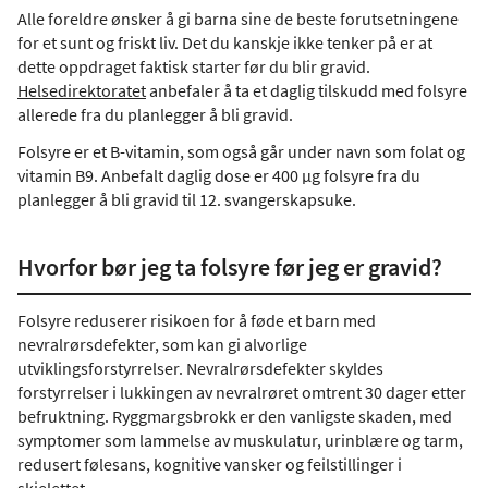
Alle foreldre ønsker å gi barna sine de beste forutsetningene
for et sunt og friskt liv. Det du kanskje ikke tenker på er at
dette oppdraget faktisk starter før du blir gravid.
Helsedirektoratet
anbefaler å ta et daglig tilskudd med folsyre
allerede fra du planlegger å bli gravid.
Folsyre er et B-vitamin, som også går under navn som folat og
vitamin B9. Anbefalt daglig dose er 400 µg folsyre fra du
planlegger å bli gravid til 12. svangerskapsuke.
Hvorfor bør jeg ta folsyre før jeg er gravid?
Folsyre reduserer risikoen for å føde et barn med
nevralrørsdefekter, som kan gi alvorlige
utviklingsforstyrrelser. Nevralrørsdefekter skyldes
forstyrrelser i lukkingen av nevralrøret omtrent 30 dager etter
befruktning. Ryggmargsbrokk er den vanligste skaden, med
symptomer som lammelse av muskulatur, urinblære og tarm,
redusert følesans, kognitive vansker og feilstillinger i