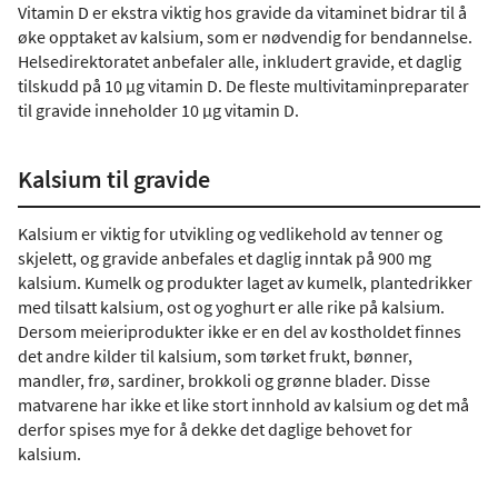
Vitamin D er ekstra viktig hos gravide da vitaminet bidrar til å
øke opptaket av kalsium, som er nødvendig for bendannelse.
Helsedirektoratet anbefaler alle, inkludert gravide, et daglig
tilskudd på 10 µg vitamin D. De fleste multivitaminpreparater
til gravide inneholder 10 µg vitamin D.
Kalsium til gravide
Kalsium er viktig for utvikling og vedlikehold av tenner og
skjelett, og gravide anbefales et daglig inntak på 900 mg
kalsium. Kumelk og produkter laget av kumelk, plantedrikker
med tilsatt kalsium, ost og yoghurt er alle rike på kalsium.
Dersom meieriprodukter ikke er en del av kostholdet finnes
det andre kilder til kalsium, som tørket frukt, bønner,
mandler, frø, sardiner, brokkoli og grønne blader. Disse
matvarene har ikke et like stort innhold av kalsium og det må
derfor spises mye for å dekke det daglige behovet for
kalsium.