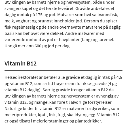
utviklingen av barnets hjerne og nervesystem, både under
svangerskapet og det første leveåret. Gravide anbefales et
daglig inntak på 175 µg jod. Matvarer som hvit saltvannsfisk,
melk, yoghurt og brunost inneholder jod. Dersom du spiser
fisk regelmessig og de andre overnevnte matvarene på daglig
basis kan behovet være dekket. Andre matvarer med
varierende innhold av jod er havplanter (tang) og taremel.
Unngå mer enn 600 µg jod per dag.
Vitamin B12
Helsedirektoratet anbefaler alle gravide et daglig inntak på 4,5
µg vitamin B12, som er litt høyere enn for ikke-gravide (4 µg
vitamin B12 daglig). Særlig gravide trenger vitamin B12 da
utviklingen av barnets hjerne og nervesystem er avhengig av
vitamin B12, og mangel kan føre til alvorlige forstyrrelser.
Naturlige kilder til vitamin B12 er matvarer fra dyreriket, som
meieriprodukter, kjøtt, fisk, fugl, skalldyr og egg. Vitamin B12
er også tilsatt i meierierstatninger og plantedrikker.