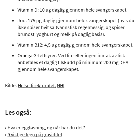
Vitamin D: 10 µg daglig gjennom hele svangerskapet.
Jod: 175 µg daglig gjennom hele svangerskapet (hvis du
ikke spiser hvit saltvannsfisk regelmessig, og spiser
brunost, yoghurt og melk på daglig basis).
Vitamin B12: 4,5 µg daglig gjennom hele svangerskapet.
Omega-3-fettsyrer: Ved lite eller ingen inntak av fisk
anbefales et daglig tilskudd på minimum 200 mg DHA
gjennom hele svangerskapet.
Kilde:
Helsedirektoratet
,
NHI
.
Les også:
•
Hva er eggløsning, og når har du det?
•
9 viktige tegn på graviditet