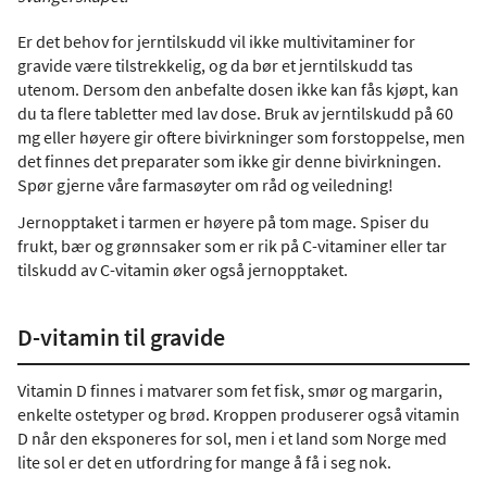
Er det behov for jerntilskudd vil ikke multivitaminer for
gravide være tilstrekkelig, og da bør et jerntilskudd tas
utenom. Dersom den anbefalte dosen ikke kan fås kjøpt, kan
du ta flere tabletter med lav dose. Bruk av jerntilskudd på 60
mg eller høyere gir oftere bivirkninger som forstoppelse, men
det finnes det preparater som ikke gir denne bivirkningen.
Spør gjerne våre farmasøyter om råd og veiledning!
Jernopptaket i tarmen er høyere på tom mage. Spiser du
frukt, bær og grønnsaker som er rik på C-vitaminer eller tar
tilskudd av C-vitamin øker også jernopptaket.
D-vitamin til gravide
Vitamin D finnes i matvarer som fet fisk, smør og margarin,
enkelte ostetyper og brød. Kroppen produserer også vitamin
D når den eksponeres for sol, men i et land som Norge med
lite sol er det en utfordring for mange å få i seg nok.