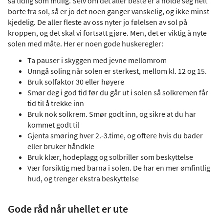
så tidlig som mulig. Selv om det aller beste er å holde seg helt
borte fra sol, så er jo det noen ganger vanskelig, og ikke minst
kjedelig. De aller fleste av oss nyter jo følelsen av sol på
kroppen, og det skal vi fortsatt gjøre. Men, det er viktig å nyte
solen med måte. Her er noen gode huskeregler:
Ta pauser i skyggen med jevne mellomrom
Unngå soling når solen er sterkest, mellom kl. 12 og 15.
Bruk solfaktor 30 eller høyere
Smør deg i god tid før du går ut i solen så solkremen får
tid til å trekke inn
Bruk nok solkrem. Smør godt inn, og sikre at du har
kommet godt til
Gjenta smøring hver 2.-3.time, og oftere hvis du bader
eller bruker håndkle
Bruk klær, hodeplagg og solbriller som beskyttelse
Vær forsiktig med barna i solen. De har en mer ømfintlig
hud, og trenger ekstra beskyttelse
Gode råd når uhellet er ute