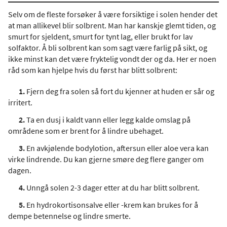
Selv om de fleste forsøker å være forsiktige i solen hender det
at man allikevel blir solbrent. Man har kanskje glemt tiden, og
smurt for sjeldent, smurt for tynt lag, eller brukt for lav
solfaktor. Å bli solbrent kan som sagt være farlig på sikt, og
ikke minst kan det være fryktelig vondt der og da. Her er noen
råd som kan hjelpe hvis du først har blitt solbrent:
1.
Fjern deg fra solen så fort du kjenner at huden er sår og
irritert.
2.
Ta en dusj i kaldt vann eller legg kalde omslag på
områdene som er brent for å lindre ubehaget.
3.
En avkjølende bodylotion, aftersun eller aloe vera kan
virke lindrende. Du kan gjerne smøre deg flere ganger om
dagen.
4.
Unngå solen 2-3 dager etter at du har blitt solbrent.
5.
En hydrokortisonsalve eller -krem kan brukes for å
dempe betennelse og lindre smerte.