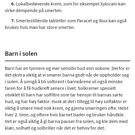
6.
Lokalbedøvende krem, som for eksempel Xylocain kan
virke dempende på smerten.
7.
Smertestillende tabletter som Paracet og Ibux kan også
brukes hvis man har store smerter.
Barn i solen
Barn har en tynnere og mer sensitiv hud enn voksne. Derfor er
det ekstra viktig at vi smører barna godt når de oppholder seg
i solen. Å unngå å bli solbrent i barneårene vil også minske
faren for å få hudkreft senere i livet. Solkremer spesielt
utviklet til barn har solfiltre som tar hensyn til barnas sarte
hud, og har høy faktor. Husk at det i tillegg til høy solfaktor er
viktig å smøre med nok krem, og gjenta smøringen ofte. Helst
hver 2. time, og oftere hvis barnet bader og bruker håndkle.
Det er også viktig å gi barna pauser fra solen, og kle dem med
klær, solhatt og solbriller når det er behov for det.