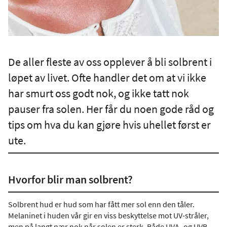
De aller fleste av oss opplever å bli solbrent i
løpet av livet. Ofte handler det om at vi ikke
har smurt oss godt nok, og ikke tatt nok
pauser fra solen. Her får du noen gode råd og
tips om hva du kan gjøre hvis uhellet først er
ute.
Hvorfor blir man solbrent?
Solbrent hud er hud som har fått mer sol enn den tåler.
Melaninet i huden vår gir en viss beskyttelse mot UV-stråler,
men på langt nær nok når solen er sterk. Både UVA- og UVB-