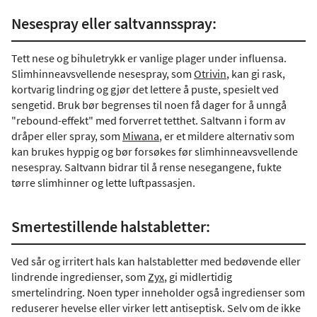
Nesespray eller saltvannsspray:
Tett nese og bihuletrykk er vanlige plager under influensa.
Slimhinneavsvellende nesespray, som
Otrivin
, kan gi rask,
kortvarig lindring og gjør det lettere å puste, spesielt ved
sengetid. Bruk bør begrenses til noen få dager for å unngå
"rebound-effekt" med forverret tetthet. Saltvann i form av
dråper eller spray, som
Miwana
, er et mildere alternativ som
kan brukes hyppig og bør forsøkes før slimhinneavsvellende
nesespray. Saltvann bidrar til å rense nesegangene, fukte
tørre slimhinner og lette luftpassasjen.
Smertestillende halstabletter:
Ved sår og irritert hals kan halstabletter med bedøvende eller
lindrende ingredienser, som
Zyx
, gi midlertidig
smertelindring. Noen typer inneholder også ingredienser som
reduserer hevelse eller virker lett antiseptisk. Selv om de ikke