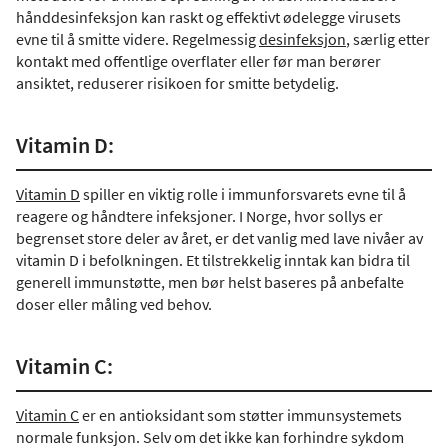
hånddesinfeksjon kan raskt og effektivt ødelegge virusets
evne til å smitte videre. Regelmessig
desinfeksjon
, særlig etter
kontakt med offentlige overflater eller før man berører
ansiktet, reduserer risikoen for smitte betydelig.
Vitamin D:
Vitamin D
spiller en viktig rolle i immunforsvarets evne til å
reagere og håndtere infeksjoner. I Norge, hvor sollys er
begrenset store deler av året, er det vanlig med lave nivåer av
vitamin D i befolkningen. Et tilstrekkelig inntak kan bidra til
generell immunstøtte, men bør helst baseres på anbefalte
doser eller måling ved behov.
Vitamin C:
Vitamin C
er en antioksidant som støtter immunsystemets
normale funksjon. Selv om det ikke kan forhindre sykdom