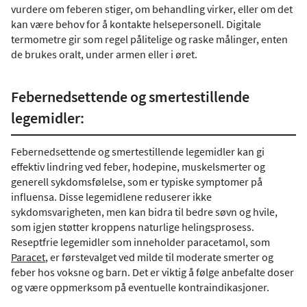
vurdere om feberen stiger, om behandling virker, eller om det
kan være behov for å kontakte helsepersonell. Digitale
termometre gir som regel pålitelige og raske målinger, enten
de brukes oralt, under armen eller i øret.
Febernedsettende og smertestillende
legemidler:
Febernedsettende og smertestillende legemidler kan gi
effektiv lindring ved feber, hodepine, muskelsmerter og
generell sykdomsfølelse, som er typiske symptomer på
influensa. Disse legemidlene reduserer ikke
sykdomsvarigheten, men kan bidra til bedre søvn og hvile,
som igjen støtter kroppens naturlige helingsprosess.
Reseptfrie legemidler som inneholder paracetamol, som
Paracet
, er førstevalget ved milde til moderate smerter og
feber hos voksne og barn. Det er viktig å følge anbefalte doser
og være oppmerksom på eventuelle kontraindikasjoner.