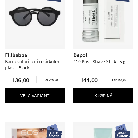
Filibabba
Depot
Barnesolbriller i resirkulert
410 Post-Shave Stick - 5 g.
plast - Black
136,00
144,00
Før 225,00
Før 158,00
VELG VARIANT
KJØP NÅ