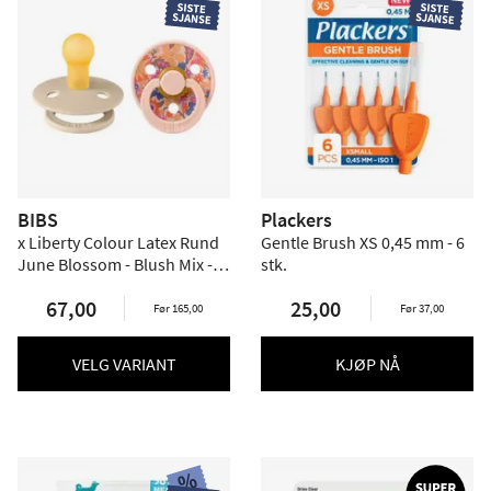
BIBS
Plackers
x Liberty Colour Latex Rund
Gentle Brush XS 0,45 mm - 6
June Blossom - Blush Mix -
stk.
flere størrelser
67,00
25,00
Før 165,00
Før 37,00
VELG VARIANT
KJØP NÅ