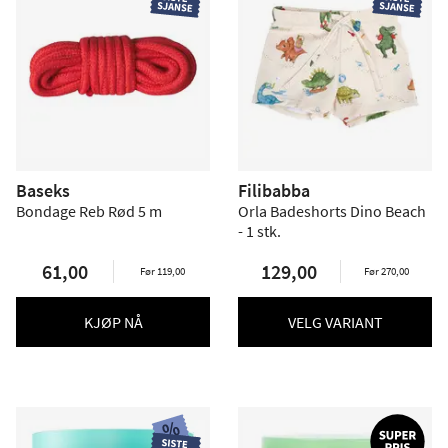
Baseks
Filibabba
Bondage Reb Rød 5 m
Orla Badeshorts Dino Beach
- 1 stk.
61,00
129,00
Før 119,00
Før 270,00
KJØP NÅ
VELG VARIANT