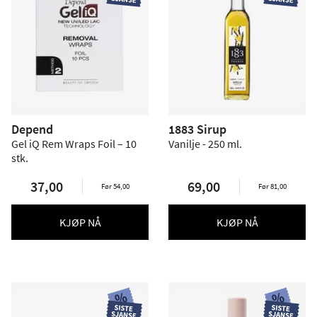
Depend
1883 Sirup
Gel iQ Rem Wraps Foil – 10
Vanilje - 250 ml.
stk.
37,00
69,00
Før 54,00
Før 81,00
KJØP NÅ
KJØP NÅ