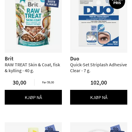
Brit
Duo
RAW TREAT Skin & Coat, fisk
Quick-Set Striplash Adhesive
& kylling - 40 g.
Clear - 7 g.
30,00
102,00
Før 59,00
KJØP NÅ
KJØP NÅ