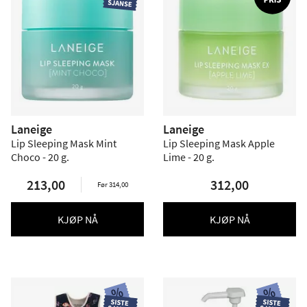
Laneige
Laneige
Lip Sleeping Mask Mint
Lip Sleeping Mask Apple
Choco - 20 g.
Lime - 20 g.
213,00
312,00
Før 314,00
KJØP NÅ
KJØP NÅ