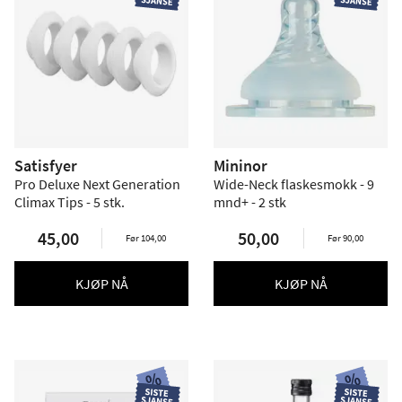
Satisfyer
Mininor
Pro Deluxe Next Generation
Wide-Neck flaskesmokk - 9
Climax Tips - 5 stk.
mnd+ - 2 stk
45,00
50,00
Før 104,00
Før 90,00
KJØP NÅ
KJØP NÅ