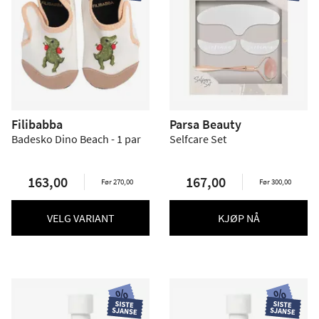
Filibabba
Parsa Beauty
Badesko Dino Beach - 1 par
Selfcare Set
163,00
167,00
Før 270,00
Før 300,00
VELG VARIANT
KJØP NÅ