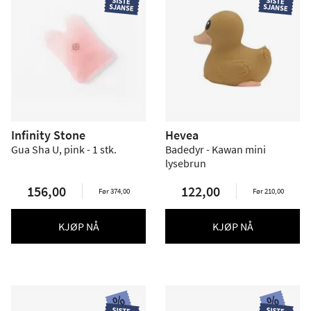
Infinity Stone
Hevea
Gua Sha U, pink - 1 stk.
Badedyr - Kawan mini
lysebrun
156,00
122,00
Før 374,00
Før 210,00
KJØP NÅ
KJØP NÅ