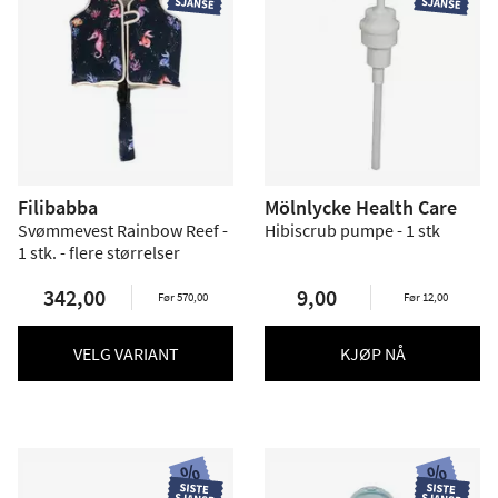
Filibabba
Mölnlycke Health Care
Svømmevest Rainbow Reef -
Hibiscrub pumpe - 1 stk
1 stk. - flere størrelser
342,00
9,00
Før 570,00
Før 12,00
VELG VARIANT
KJØP NÅ