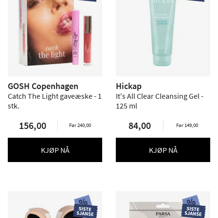
GOSH Copenhagen
Hickap
Catch The Light gaveæske - 1
It's All Clear Cleansing Gel -
stk.
125 ml
156,00
84,00
Før 240,00
Før 149,00
KJØP NÅ
KJØP NÅ