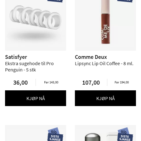
Satisfyer
Comme Deux
Ekstra sugehode til Pro
Lipsync Lip Oil Coffee - 8 ml.
Penguin - 5 stk
36,00
107,00
Før 143,00
Før 194,00
KJØP NÅ
KJØP NÅ