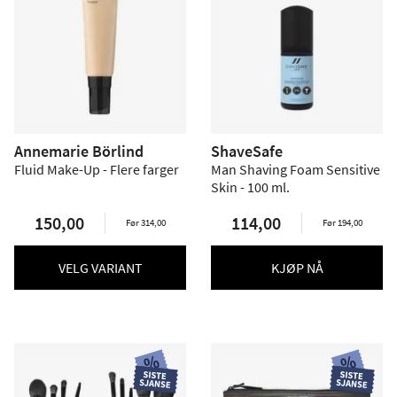
Annemarie Börlind
ShaveSafe
Fluid Make-Up - Flere farger
Man Shaving Foam Sensitive
Skin - 100 ml.
150,00
114,00
Før 314,00
Før 194,00
VELG VARIANT
KJØP NÅ