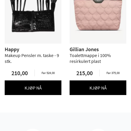
Happy
Gillian Jones
Makeup Pensler m. taske - 9
Toalettmappe i 100%
stk.
resirkulert plast
210,00
215,00
Før 524,00
Før 375,00
KJØP NÅ
KJØP NÅ