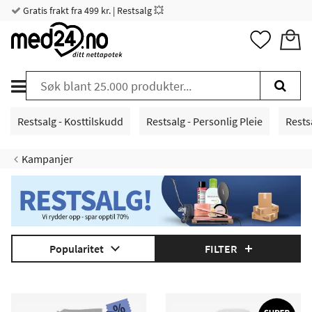
Gratis frakt fra 499 kr. | Restsalg 💥
Restsalg - Kosttilskudd
Restsalg - Personlig Pleie
Rests
Kampanjer
Popularitet
FILTER