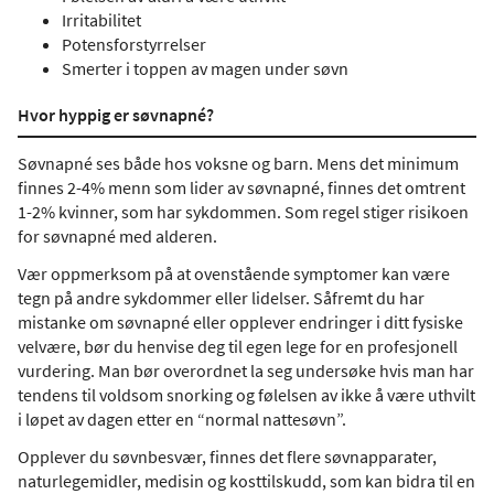
Irritabilitet
Potensforstyrrelser
Smerter i toppen av magen under søvn
Hvor hyppig er søvnapné?
Søvnapné ses både hos voksne og barn. Mens det minimum
finnes 2-4% menn som lider av søvnapné, finnes det omtrent
1-2% kvinner, som har sykdommen. Som regel stiger risikoen
for søvnapné med alderen.
Vær oppmerksom på at ovenstående symptomer kan være
tegn på andre sykdommer eller lidelser. Såfremt du har
mistanke om søvnapné eller opplever endringer i ditt fysiske
velvære, bør du henvise deg til egen lege for en profesjonell
vurdering. Man bør overordnet la seg undersøke hvis man har
tendens til voldsom snorking og følelsen av ikke å være uthvilt
i løpet av dagen etter en “normal nattesøvn”.
Opplever du søvnbesvær, finnes det flere søvnapparater,
naturlegemidler, medisin og kosttilskudd, som kan bidra til en