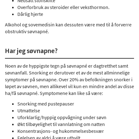
Nedsatt stoffskifte
Overforbruk av steroider eller veksthormon.
Dårlig hjerte
Alkohol og sovemedisin kan dessuten være med til å forverre
obstruktiv søvnapné.
Har jeg søvnapne?
Noen av de hyppigste tegn på søvnapné er dagtretthet samt
søvnanfall. Snorking er derutover et av de mest allminnelige
symptomer på søvnapne. Over 20% av befolkningen snorker i
løpet av søvnen, men allikevel vil kun en mindre andel av disse
ha/få søvnapné. Symptomene kan like så være:
Snorking med pustepauser
Utmattelse
Uforklarlig/hyppig oppvågning under søvn
Økt tilbøyelighet til vannlatning om natten
Konsentrasjons- og hukommelsesbesvær
Følelsen av aldri å være uthvilt