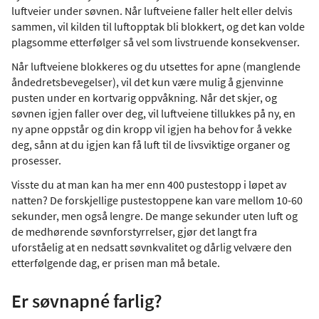
luftveier under søvnen. Når luftveiene faller helt eller delvis
sammen, vil kilden til luftopptak bli blokkert, og det kan volde
plagsomme etterfølger så vel som livstruende konsekvenser.
Når luftveiene blokkeres og du utsettes for apne (manglende
åndedretsbevegelser), vil det kun være mulig å gjenvinne
pusten under en kortvarig oppvåkning. Når det skjer, og
søvnen igjen faller over deg, vil luftveiene tillukkes på ny, en
ny apne oppstår og din kropp vil igjen ha behov for å vekke
deg, sånn at du igjen kan få luft til de livsviktige organer og
prosesser.
Visste du at man kan ha mer enn 400 pustestopp i løpet av
natten? De forskjellige pustestoppene kan vare mellom 10-60
sekunder, men også lengre. De mange sekunder uten luft og
de medhørende søvnforstyrrelser, gjør det langt fra
uforståelig at en nedsatt søvnkvalitet og dårlig velvære den
etterfølgende dag, er prisen man må betale.
Er søvnapné farlig?