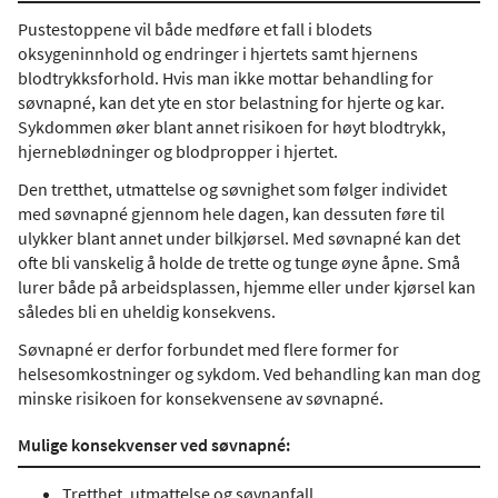
Pustestoppene vil både medføre et fall i blodets
oksygeninnhold og endringer i hjertets samt hjernens
blodtrykksforhold. Hvis man ikke mottar behandling for
søvnapné, kan det yte en stor belastning for hjerte og kar.
Sykdommen øker blant annet risikoen for høyt blodtrykk,
hjerneblødninger og blodpropper i hjertet.
Den tretthet, utmattelse og søvnighet som følger individet
med søvnapné gjennom hele dagen, kan dessuten føre til
ulykker blant annet under bilkjørsel. Med søvnapné kan det
ofte bli vanskelig å holde de trette og tunge øyne åpne. Små
lurer både på arbeidsplassen, hjemme eller under kjørsel kan
således bli en uheldig konsekvens.
Søvnapné er derfor forbundet med flere former for
helsesomkostninger og sykdom. Ved behandling kan man dog
minske risikoen for konsekvensene av søvnapné.
Mulige konsekvenser ved søvnapné:
Tretthet, utmattelse og søvnanfall