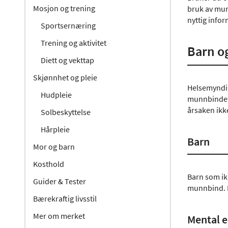
Mosjon og trening
bruk av mun
nyttig info
Sportsernæring
Trening og aktivitet
Barn o
Diett og vekttap
Skjønnhet og pleie
Helsemyndig
Hudpleie
munnbindet 
årsaken ikke
Solbeskyttelse
Hårpleie
Barn
Mor og barn
Kosthold
Barn som ik
Guider & Tester
munnbind. D
Bærekraftig livsstil
Mer om merket
Mental e