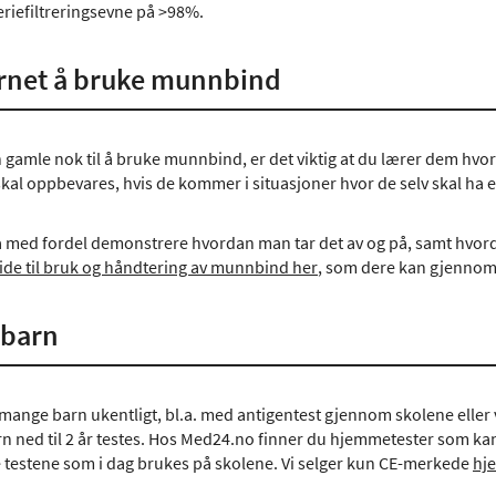
eriefiltreringsevne på >98%.
rnet å bruke munnbind
n gamle nok til å bruke munnbind, er det viktig at du lærer dem hvo
al oppbevares, hvis de kommer i situasjoner hvor de selv skal ha 
 med fordel demonstrere hvordan man tar det av og på, samt hvord
uide til bruk og håndtering av munnbind her
, som dere kan gjenno
 barn
s mange barn ukentligt, bl.a. med antigentest gjennom skolene eller 
rn ned til 2 år testes. Hos Med24.no finner du hjemmetester som kan
testene som i dag brukes på skolene. Vi selger kun CE-merkede
hj