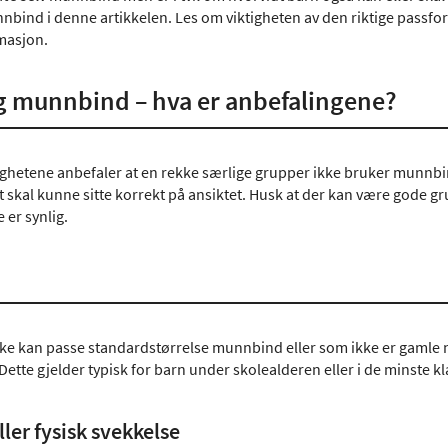
nbind i denne artikkelen. Les om viktigheten av den riktige pass
rmasjon.
g munnbind – hva er anbefalingene?
hetene anbefaler at en rekke særlige grupper ikke bruker munnbind. 
skal kunne sitte korrekt på ansiktet. Husk at der kan være gode gr
 er synlig.
ke kan passe standardstørrelse munnbind eller som ikke er gamle no
ette gjelder typisk for barn under skolealderen eller i de minste k
ller fysisk svekkelse