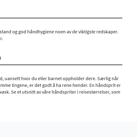
 avstand og god håndhygiene noen av de viktigste redskaper.
r.
n
rd, uansett hvor du eller barnet oppholder dere. Særlig når
samme tingene, er det godt å ha rene hender. En håndsprit er
sk. Se et utsnitt av våre håndspriter i reisestørrelser, som