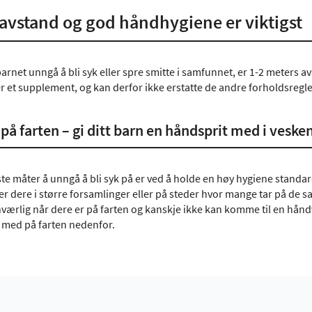
avstand og god håndhygiene er viktigst
 barnet unngå å bli syk eller spre smitte i samfunnet, er 1-2 meters
 et supplement, og kan derfor ikke erstatte de andre forholdsregle
på farten – gi ditt barn en håndsprit med i veske
ste måter å unngå å bli syk på er ved å holde en høy hygiene standa
er dere i større forsamlinger eller på steder hvor mange tar på de 
ærlig når dere er på farten og kanskje ikke kan komme til en håndva
 med på farten nedenfor.