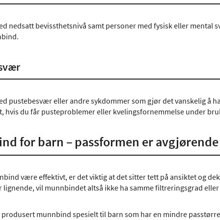
d nedsatt bevissthetsnivå samt personer med fysisk eller mental sv
bind.
svær
d pustebesvær eller andre sykdommer som gjør det vanskelig å ha
 hvis du får pusteproblemer eller kvelingsfornemmelse under bru
nd for barn – passformen er avgjørende
bind være effektivt, er det viktig at det sitter tett på ansiktet og 
ler lignende, vil munnbindet altså ikke ha samme filtreringsgrad el
 produsert munnbind spesielt til barn som har en mindre passtørre