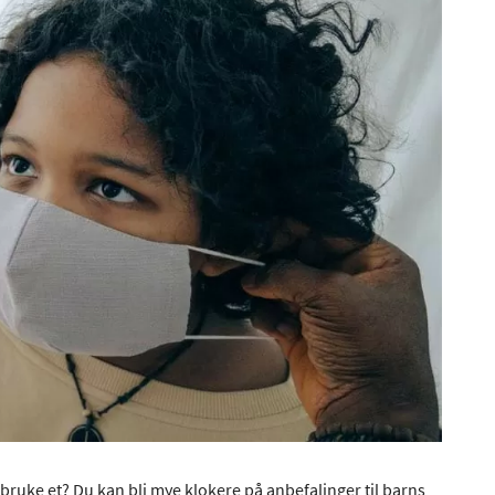
 bruke et? Du kan bli mye klokere på anbefalinger til barns