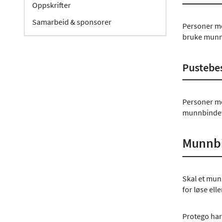
Oppskrifter
Samarbeid & sponsorer
Personer me
bruke munn
Pustebe
Personer me
munnbindet,
Munnbi
Skal et munn
for løse el
Protego har