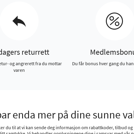
dagers returrett
Medlemsbon
etur- og angrerett fra du mottar
Du får bonus hver gang du han
varen
ar enda mer på dine sunne va
r du til at vi kan sende deg informasjon om rabattkoder, tilbud og n
 ditt samtykke. Vi behandler opplysningene dine i samsvar med vår
p