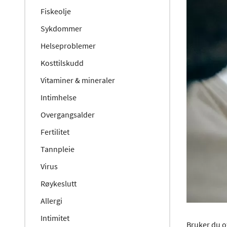
Fiskeolje
Sykdommer
Helseproblemer
Kosttilskudd
Vitaminer & mineraler
Intimhelse
Overgangsalder
Fertilitet
Tannpleie
Virus
Røykeslutt
Allergi
Intimitet
Bruker du of