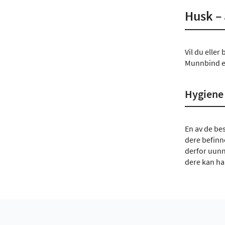
Husk – 
Vil du eller
Munnbind er
Hygiene 
En av de be
dere befinn
derfor uunnv
dere kan ha