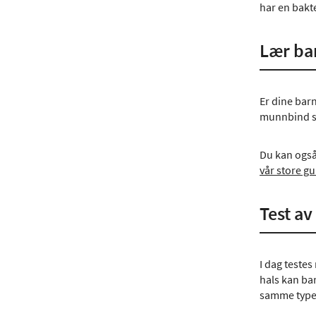
har en bakt
Lær ba
Er dine bar
munnbind sk
Du kan også
vår store g
Test av
I dag teste
hals kan ba
samme type 