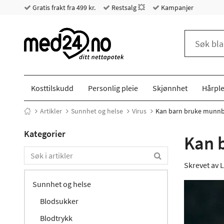
Gratis frakt fra 499 kr.
Restsalg 💥
Kampanjer
Kosttilskudd
Personlig pleie
Skjønnhet
Hårple
Artikler
Sunnhet og helse
Virus
Kan barn bruke munn
Kategorier
Kan 
Skrevet av
L
Sunnhet og helse
Blodsukker
Blodtrykk