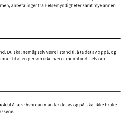
formen, anbefalinger fra Helsemyndigheter samt mye annen
Du skal nemlig selv være i stand til å ta det av og på, og
unner til at en person ikke bærer munnbind, selv om
k til å lære hvordan man tar det av og på, skal ikke bruke
lassene.