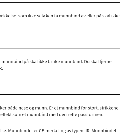
ekkelse, som ikke selv kan ta munnbind av eller på skal ikke
 munnbind på skal ikke bruke munnbind. Du skal fjerne
k.
dekker både nese og munn. Er et munnbind for stort, strikkene
ler effekt som et munnbind med den rette passformen.
lse. Munnbindet er CE-merket og av typen IIR. Munnbindet