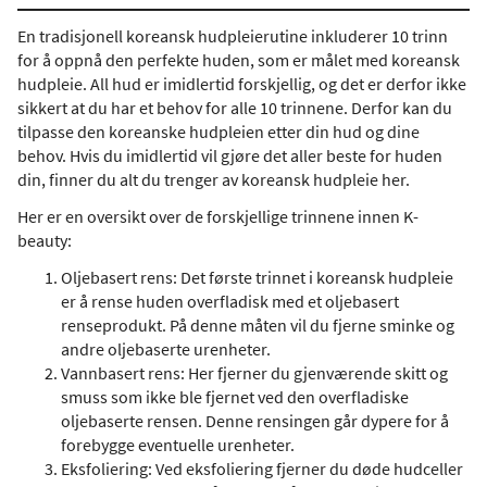
En tradisjonell koreansk hudpleierutine inkluderer 10 trinn
for å oppnå den perfekte huden, som er målet med koreansk
hudpleie. All hud er imidlertid forskjellig, og det er derfor ikke
sikkert at du har et behov for alle 10 trinnene. Derfor kan du
tilpasse den koreanske hudpleien etter din hud og dine
behov. Hvis du imidlertid vil gjøre det aller beste for huden
din, finner du alt du trenger av koreansk hudpleie her.
Her er en oversikt over de forskjellige trinnene innen K-
beauty:
Oljebasert rens: Det første trinnet i koreansk hudpleie
er å rense huden overfladisk med et oljebasert
renseprodukt. På denne måten vil du fjerne sminke og
andre oljebaserte urenheter.
Vannbasert rens: Her fjerner du gjenværende skitt og
smuss som ikke ble fjernet ved den overfladiske
oljebaserte rensen. Denne rensingen går dypere for å
forebygge eventuelle urenheter.
Eksfoliering: Ved eksfoliering fjerner du døde hudceller