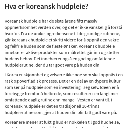
Hva er koreansk hudpleie?
Koreansk hudpleie har de siste årene fått massiv
oppmerksomhet verden over, og det er ikke vanskelig å forstå
hvorfor. Fra de unike ingrediensene til de grundige rutinene,
går koreansk hudpleie et skritt videre for å oppnå den vakre
og feilfrie huden som de fleste ønsker. Koreansk hudpleie
innebærer aktive produkter som målrettet går inn og støtter
hudens behov. Det innebærer også en god og omfattende
hudpleierutine, der du tar godt vare på huden din.
I Korea er skjønnhet og velvære ikke noe som skal oppnås i en
rask og overfladisk prosess. Det er en del av en dypere kultur
som ser på hudpleie som en investering i seg selv. Ideen er å
forebygge fremfor å helbrede, som resulterer i en langt mer
omfattende daglig rutine enn mange i Vesten er vant til. I
koreansk hudpleie er det en tradisjonell 10-trinns
hudpleierutine som gjør at huden din blir tatt godt vare på.
Koreanere mener at fuktig hud er nøkkelen til god hudhelse,