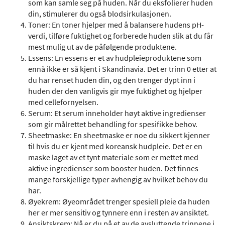
som kan samle seg på huden. Når du eksfolierer huden
din, stimulerer du også blodsirkulasjonen.
Toner: En toner hjelper med å balansere hudens pH-
verdi, tilføre fuktighet og forberede huden slik at du får
mest mulig ut av de påfølgende produktene.
Essens: En essens er et av hudpleieproduktene som
ennå ikke er så kjent i Skandinavia. Det er trinn 0 etter at
du har renset huden din, og den trenger dypt inn i
huden der den vanligvis gir mye fuktighet og hjelper
med cellefornyelsen.
Serum: Et serum inneholder høyt aktive ingredienser
som gir målrettet behandling for spesifikke behov.
Sheetmaske: En sheetmaske er noe du sikkert kjenner
til hvis du er kjent med koreansk hudpleie. Det er en
maske laget av et tynt materiale som er mettet med
aktive ingredienser som booster huden. Det finnes
mange forskjellige typer avhengig av hvilket behov du
har.
Øyekrem: Øyeområdet trenger spesiell pleie da huden
her er mer sensitiv og tynnere enn i resten av ansiktet.
Ansiktskrem: Nå er du på et av de avsluttende trinnene i