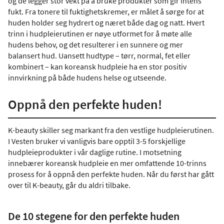
og de legger stor vekt på å bruke produkter som gir intens
fukt. Fra tonere til fuktighetskremer, er målet å sørge for at
huden holder seg hydrert og næret både dag og natt. Hvert
trinn i hudpleierutinen er nøye utformet for å møte alle
hudens behov, og det resulterer i en sunnere og mer
balansert hud. Uansett hudtype – tørr, normal, fet eller
kombinert – kan koreansk hudpleie ha en stor positiv
innvirkning på både hudens helse og utseende.
Oppnå den perfekte huden!
K-beauty skiller seg markant fra den vestlige hudpleierutinen.
I Vesten bruker vi vanligvis bare opptil 3-5 forskjellige
hudpleieprodukter i vår daglige rutine. I motsetning
innebærer koreansk hudpleie en mer omfattende 10-trinns
prosess for å oppnå den perfekte huden. Når du først har gått
over til K-beauty, går du aldri tilbake.
De 10 stegene for den perfekte huden