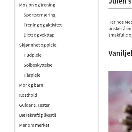
Julen s
Mosjon og trening
Sportsernæring
Her hos Med2
Trening og aktivitet
ønsker å ent
Diett og vekttap
smakfulle o
Skjønnhet og pleie
Vanilj
Hudpleie
Solbeskyttelse
Hårpleie
Mor og barn
Kosthold
Guider & Tester
Bærekraftig livsstil
Mer om merket