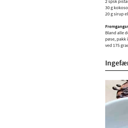
2 spsk pista
30 g kokoso
20 g sirup e
Fremgangs
Bland alle d
pøse, pakk i
ved 175 grad
Ingefæ