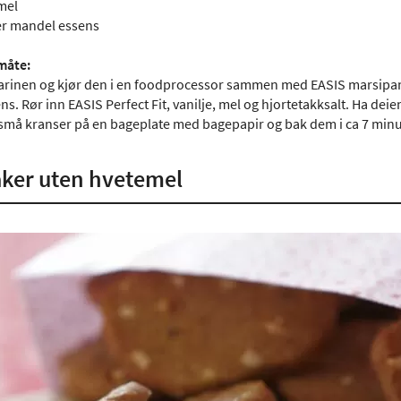
mel
er mandel essens
måte:
rinen og kjør den i en foodprocessor sammen med EASIS marsipan og e
. Rør inn EASIS Perfect Fit, vanilje, mel og hjortetakksalt. Ha deien
å små kranser på en bageplate med bagepapir og bak dem i ca 7 minut
ker uten hvetemel