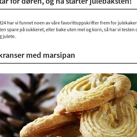
tår for døren, og nå starter julebaksten!
4 har vi funnet noen av våre favorittoppskrifter frem for julekaker 
en spare på sukkeret, eller bake uten mel og korn, så har vi testen 
g julete.
ekranser med marsipan