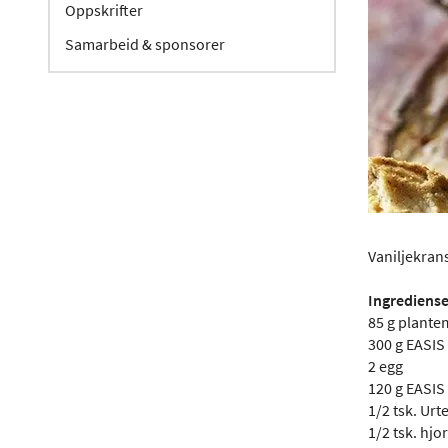
Oppskrifter
Samarbeid & sponsorer
Vaniljekrans
Ingrediense
85 g plante
300 g EASIS 
2 egg
120 g EASIS 
1/2 tsk. Ur
1/2 tsk. hjo