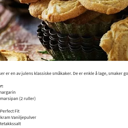
er er en av julens klassiske småkaker. De er enkle å lage, smaker go
r:
margarin
marsipan (2 ruller)
Perfect Fit
tekram Vaniljepulver
rtetakkssalt