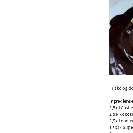
Friske og d
Ingrediense
2,5 dl Cash
2 tsk
Kokos
2,5 dl dadle
1 spsk
Super