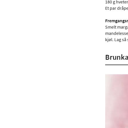
180 g hvete
Et par dråp
Fremgangs
Smelt marga
mandelessens
kjøl. Lag s
Brunka