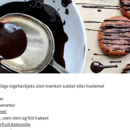
eilige ingefærkjeks uten hverken sukker eller hvetemel
r:
ewnøtter
mel
r, uten sten og fint hakket
fruit Kokosolje