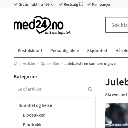
Gratis frakt fra 499 kr.
Restsalg 💥
Kampanjer
Kosttilskudd
Personlig pleie
Skjønnhet
Hårple
Artikler
Oppskrifter
Julebakst i en sunnere utgave
Kategorier
Juleb
Skrevet av
L
Sunnhet og helse
Blodsukker
Blodtrykk