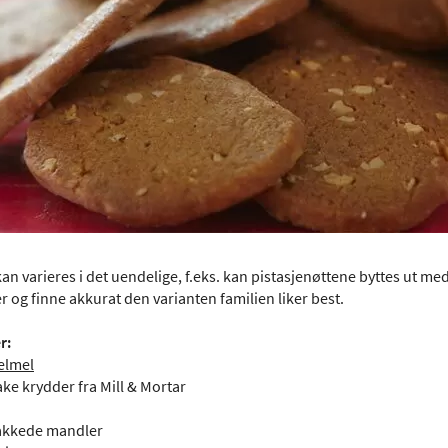
n varieres i det uendelige, f.eks. kan pistasjenøttene byttes ut med
er og finne akkurat den varianten familien liker best.
r:
elmel
ke krydder fra Mill & Mortar
hakkede mandler