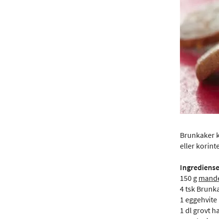
Brunkaker ka
eller korint
Ingrediense
150 g
mand
4 tsk Brunka
1 eggehvite
1 dl grovt 