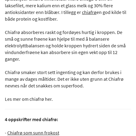
laksefilet, mere kalium enn et glass melk og 30% flere
antioksidanter enn blåbær. I tillegg er
chiafrø
en god kilde til
både protein og kostfiber.
Chiafrø absorberes raskt og fordøyes hurtig i kroppen. De
små og sunne frøene kan hjelpe til med å balansere
elektrolyttbalansen og holde kroppen hydrert siden de små
vindunderfrøene kan absorbere sin egen vekt opp til 12
ganger.
Chiafrø smaker stort sett ingenting og kan derfor brukes i
mange av dages måltider. Det er ikke uten grunn at Chiafrø
nevnes når det snakkes om superfood.
Les mer om chiafrø her.
4 oppskrifter med chiafrø:
-
Chiafrø som sunn frokost