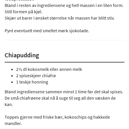
Bland i resten av ingrediensene og hell massen i en liten form.
Still formen på kjøl.
Skjær ut barer i ønsket størrelse når massen har blitt stiv.
Pynt eventuelt med smeltet mørk sjokolade.
Chiapudding
2½ dl kokosmelk eller annen melk
2 spiseskjeer chiafrø
1 teskje honning
Bland ingrediensene sammen minst 1 time før det skal spises.
De små chiafrøene skal nå å suge til seg all den væsken de
kan.
Toppes gjerne med friske bær, kokoschips og hakkede
mandler.