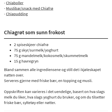
-
Chiaboller
-
Muslibar/snack med Chiafrø
-
Chiapudding
Chiagrøt som sunn frokost
2 spiseskjeer chiafrø
75 g skyr/surmelk/yoghurt
75 g mandelmelk/kokosmelk/skummetmelk
15 g havregryn
Bland sammen alle ingrediensene og still det i kjøleskapet
natten over.
Serveres gjerne med friske bær, en topping og musli.
Oppskriften kan varieres i det uendelige, basert on hva slags
melk du liker, hva slags yoghurt du bruker, og om du tilsetter
friske bær, syltetøy eller nøtter.