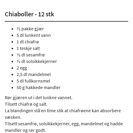
Chiaboller - 12 stk
½ pakke gjær
5 dl lunkent vann
1 dl chiafrø
1 teskje salt
½ dl sesamfrø
½ dl solsikkekjerner
2 egg
2,5 dl mandelmel
5 dl fullkornsmel
50 g hakkede mandler
Rør gjæren ut i det lunkne vannet.
Tilsett chiafrø og salt.
La blandingen stå en time slik at chiafrøene kan absorbere
væsken.
Tilsett sesamfrø, solsikkekjerner, egg, mandelmel og hadde
mandler og rør godt.