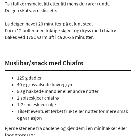
Ta i fullkornsmelet litt etter litt mens du rører rundt.
Deigen skal være klissete.
La deigen heve i 20 minutter på et lunt sted.
Form 12 boller med fuktige skjeer og dryss med chiafrø.
Bakes ved 175C varmluft i ca 20-25 minutter.
Muslibar/snack med Chiafrø
125 g dadler
40 g grovvalsede havregryn
50 g hakkede mandler eller andre nøtter
2 spiseskjeer chiafrø
1-2 spiseskjeer olje
Tilsett eventuelt tørket frukt eller nøtter for mere smak
og variasjon
Fjerne stenene fra dadlene og kjør dem i en minihakker eller
foodprocessor.