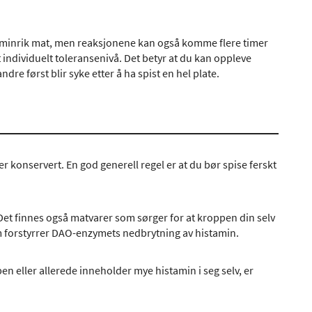
staminrik mat, men reaksjonene kan også komme flere timer
t individuelt toleransenivå. Det betyr at du kan oppleve
e først blir syke etter å ha spist en hel plate.
r konservert. En god generell regel er at du bør spise ferskt
Det finnes også matvarer som sørger for at kroppen din selv
om forstyrrer DAO-enzymets nedbrytning av histamin.
en eller allerede inneholder mye histamin i seg selv, er