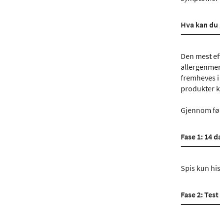
Hva kan du 
Den mest ef
allergenmerk
fremheves i
produkter k
Gjennom føl
Fase 1: 14 
Spis kun his
Fase 2: Test