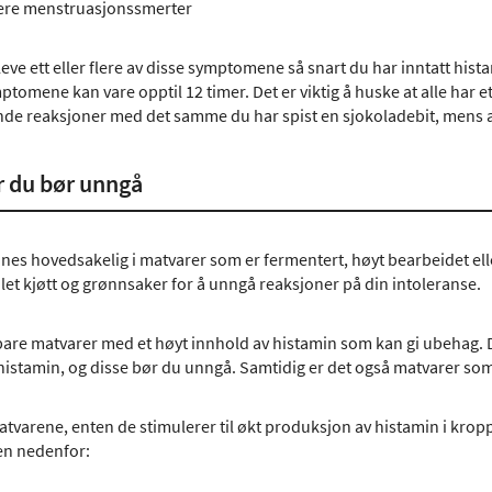
ere menstruasjonssmerter
eve ett eller flere av disse symptomene så snart du har inntatt hi
tomene kan vare opptil 12 timer. Det er viktig å huske at alle har e
nde reaksjoner med det samme du har spist en sjokoladebit, mens andr
 du bør unngå
nes hovedsakelig i matvarer som er fermentert, høyt bearbeidet elle
et kjøtt og grønnsaker for å unngå reaksjoner på din intoleranse.
 bare matvarer med et høyt innhold av histamin som kan gi ubehag. 
 histamin, og disse bør du unngå. Samtidig er det også matvarer s
atvarene, enten de stimulerer til økt produksjon av histamin i kropp
ten nedenfor: