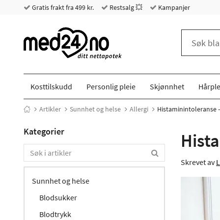
Gratis frakt fra 499 kr.
Restsalg 💥
Kampanjer
Kosttilskudd
Personlig pleie
Skjønnhet
Hårple
Artikler
Sunnhet og helse
Allergi
Histaminintoleranse
Kategorier
Hist
Skrevet av
L
Sunnhet og helse
Blodsukker
Blodtrykk