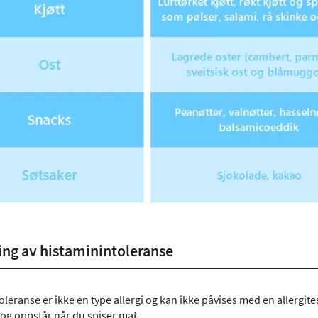
ng av histaminintoleranse
leranse er ikke en type allergi og kan ikke påvises med en allergitest 
g oppstår når du spiser mat.