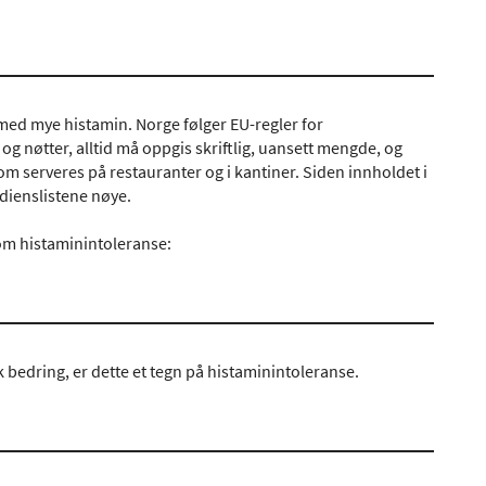
med mye histamin. Norge følger EU-regler for
og nøtter, alltid må oppgis skriftlig, uansett mengde, og
m serveres på restauranter og i kantiner. Siden innholdet i
edienslistene nøye.
om histaminintoleranse:
k bedring, er dette et tegn på histaminintoleranse.