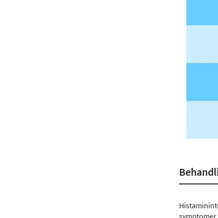
Behandli
Histamininto
symptomer o