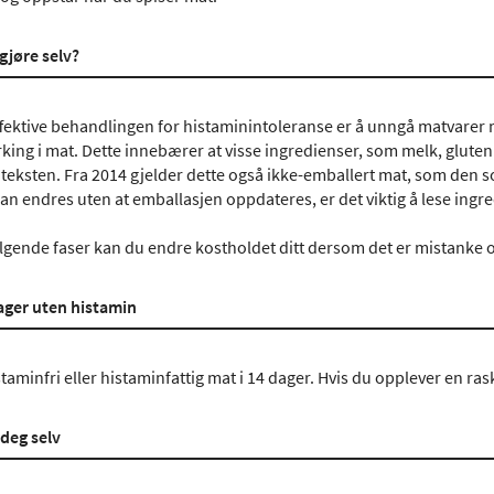
gjøre selv?
fektive behandlingen for histaminintoleranse er å unngå matvarer 
ing i mat. Dette innebærer at visse ingredienser, som melk, gluten 
 teksten. Fra 2014 gjelder dette også ikke-emballert mat, som den so
an endres uten at emballasjen oppdateres, er det viktig å lese ingr
gende faser kan du endre kostholdet ditt dersom det er mistanke 
dager uten histamin
taminfri eller histaminfattig mat i 14 dager. Hvis du opplever en ras
 deg selv