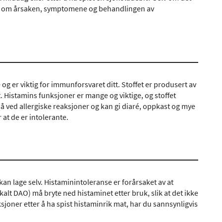
Lær om årsaken, symptomene og behandlingen av
g er viktig for immunforsvaret ditt. Stoffet er produsert av
istamins funksjoner er mange og viktige, og stoffet
å ved allergiske reaksjoner og kan gi diaré, oppkast og mye
at de er intolerante.
kan lage selv. Histaminintoleranse er forårsaket av at
lt DAO) må bryte ned histaminet etter bruk, slik at det ikke
sjoner etter å ha spist histaminrik mat, har du sannsynligvis