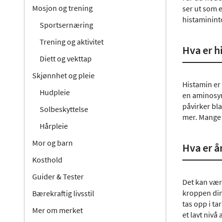
Mosjon og trening
ser ut som 
histaminint
Sportsernæring
Trening og aktivitet
Hva er h
Diett og vekttap
Skjønnhet og pleie
Histamin er 
Hudpleie
en aminosyr
påvirker bl
Solbeskyttelse
mer. Mange 
Hårpleie
Mor og barn
Hva er å
Kosthold
Guider & Tester
Det kan være
kroppen din
Bærekraftig livsstil
tas opp i ta
Mer om merket
et lavt nivå