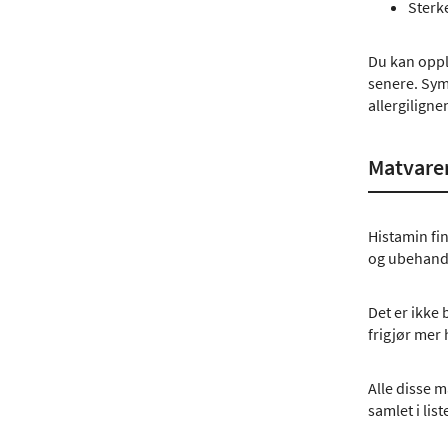
Sterk
Du kan oppl
senere. Symp
allergiligne
Matvarer
Histamin fin
og ubehandl
Det er ikke
frigjør mer
Alle disse m
samlet i lis