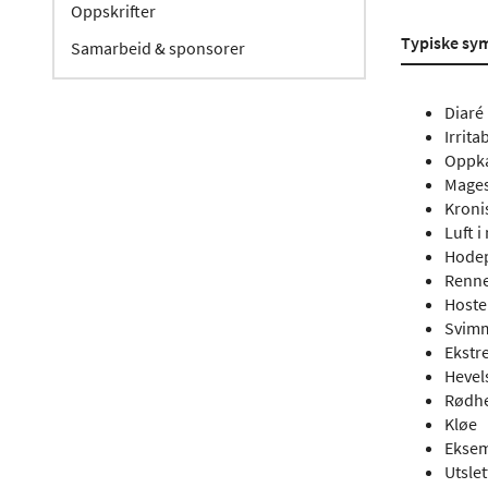
Oppskrifter
Typiske sy
Samarbeid & sponsorer
Diaré
Irrita
Oppka
Mages
Kroni
Luft 
Hode
Renne
Hoste
Svimm
Ekstr
Hevels
Rødhet
Kløe
Ekse
Utslet