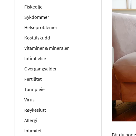
Fiskeolje
Sykdommer
Helseproblemer
Kosttilskudd
Vitaminer & mineraler
Intimhelse
Overgangsalder
Fertilitet
Tannpleie
Virus
Røykeslutt
Allergi
Intimitet
Får du hodep