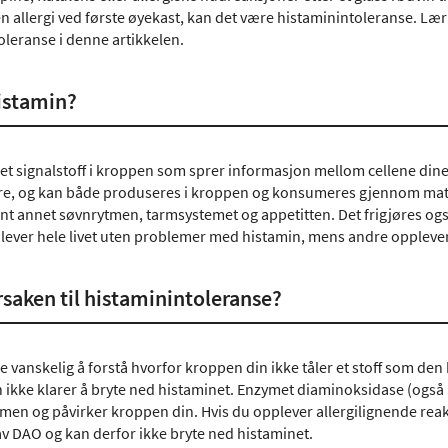
en allergi ved første øyekast, kan det være histaminintoleranse. 
oleranse i denne artikkelen.
istamin?
et signalstoff i kroppen som sprer informasjon mellom cellene dine o
e, og kan både produseres i kroppen og konsumeres gjennom mat. H
ant annet søvnrytmen, tarmsystemet og appetitten. Det frigjøres ogs
lever hele livet uten problemer med histamin, mens andre opplever 
rsaken til histaminintoleranse?
 vanskelig å forstå hvorfor kroppen din ikke tåler et stoff som den 
 ikke klarer å bryte ned histaminet. Enzymet diaminoksidase (også ka
rmen og påvirker kroppen din. Hvis du opplever allergilignende reak
 av DAO og kan derfor ikke bryte ned histaminet.