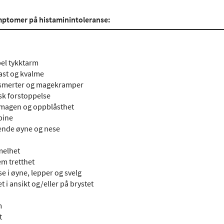
mptomer på histaminintoleranse:
bel tykktarm
st og kvalme
merter og magekramper
sk forstoppelse
i magen og oppblåsthet
pine
nde øyne og nese
elhet
em tretthet
e i øyne, lepper og svelg
 i ansikt og/eller på brystet
m
t