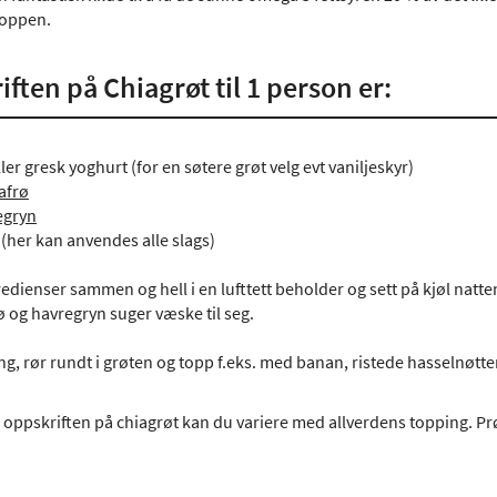
roppen.
ften på Chiagrøt til 1 person er:
ller gresk yoghurt (for en søtere grøt velg evt vaniljeskyr)
afrø
egryn
 (her kan anvendes alle slags)
redienser sammen og hell i en lufttett beholder og sett på kjøl nat
ø og havregryn suger væske til seg.
ng, rør rundt i grøten og topp f.eks. med banan, ristede hasselnøtt
 oppskriften på chiagrøt kan du variere med allverdens topping. Prø