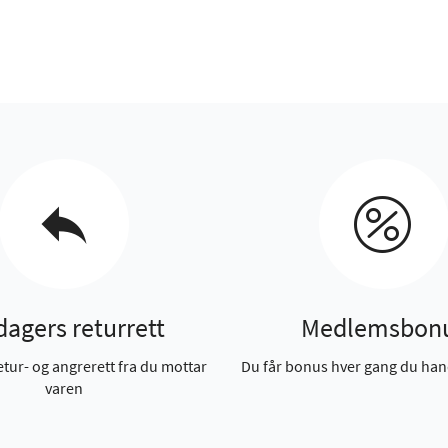
dagers returrett
Medlemsbon
etur- og angrerett fra du mottar
Du får bonus hver gang du han
varen