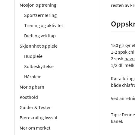
Mosjon og trening
resten av k
Sportsernæring
Oppskri
Trening og aktivitet
Diett og vekttap
150 g skyr e
Skjønnhet og pleie
1-2 spsk
chi
Hudpleie
2 spsk
havr
1/2 dl. melk
Solbeskyttelse
Hårpleie
Rør alle ing
både chiafr
Mor og barn
Kosthold
Ved anretni
Guider & Tester
Tips: Denne
Bærekraftig livsstil
kanel.
Mer om merket