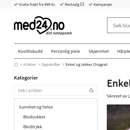
Gratis frakt fra 499 kr.
Restsalg 💥
Kampanjer
Kosttilskudd
Personlig pleie
Skjønnhet
Hårple
Artikler
Oppskrifter
Enkel og lekker Chiagrøt
Kategorier
Enkel
Skrevet av
L
Sunnhet og helse
Blodsukker
Blodtrykk