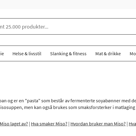
ie
Helse & livsstil
Slanking & fitness
Mat & drikke
Mo
an og er en "pasta" som består av fermenterte soyabønner med deler
isosuppen, men kan også brukes som smaksforsterker i matlaging ell
Miso laget av?
|
Hva smaker Miso?
|
Hvordan bruker man Miso?
|
Hva