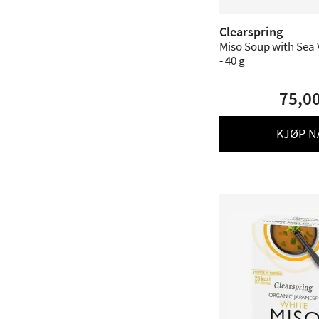
Clearspring
Miso Soup with Sea 
- 40 g
75,0
KJØP N