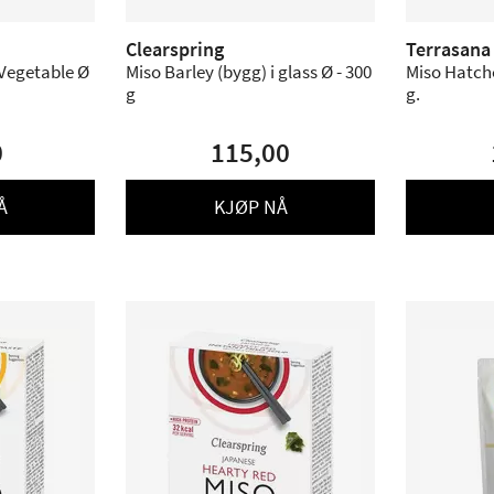
Clearspring
Terrasana
Vegetable Ø
Miso Barley (bygg) i glass Ø - 300
Miso Hatch
g
g.
0
115,00
Å
KJØP NÅ