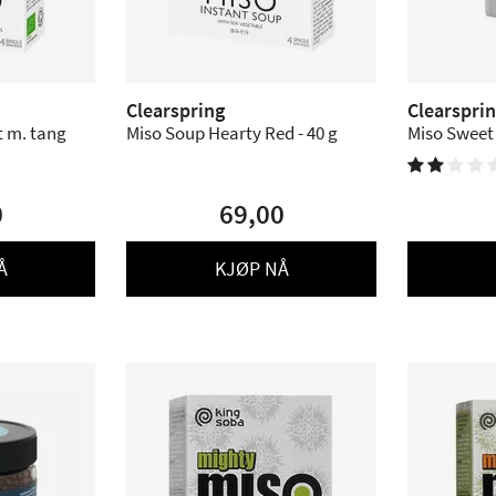
Clearspring
Clearspri
t m. tang
Miso Soup Hearty Red - 40 g
Miso Sweet 


0
69,00
Å
KJØP NÅ