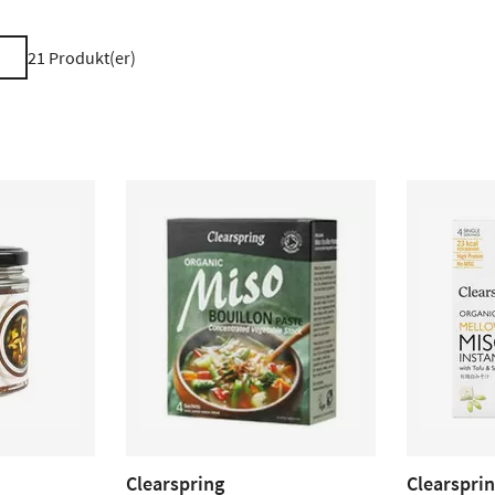
21
Produkt(er)
Clearspring
Clearspri