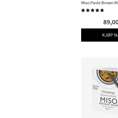
Miso Paste Brown Ri
gram

89,0
KJØP N