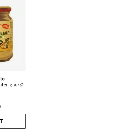
elo
uten gjær Ø
0
T