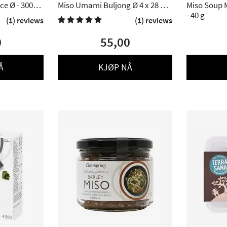
ce Ø - 300
Miso Umami Buljong Ø 4 x 28 g -
Miso Soup 
112 g.
- 40 g
(1) reviews
(1) reviews

0
55,00
Å
KJØP NÅ