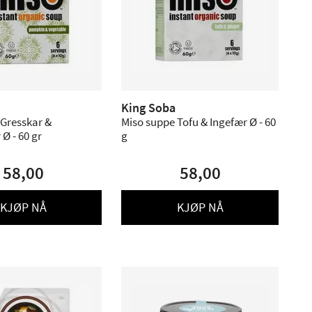
King Soba
 Gresskar &
Miso suppe Tofu & Ingefær Ø - 60
Ø - 60 gr
g
58,00
58,00
KJØP NÅ
KJØP NÅ