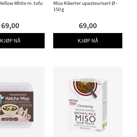
Mellow White m. tofu
Miso Kikerter upasteurisert Ø -
150 g
69,00
69,00
KJØP NÅ
KJØP NÅ