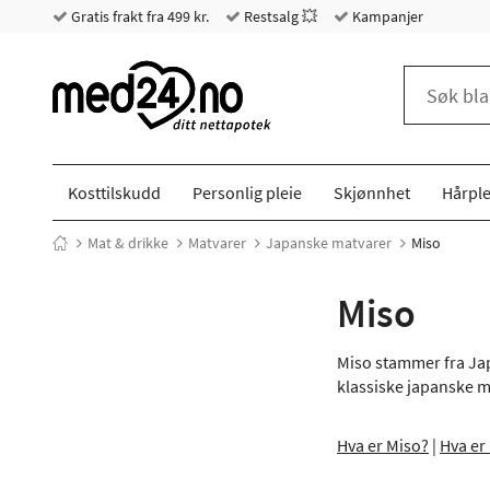
Gratis frakt fra 499 kr.
Restsalg 💥
Kampanjer
Kosttilskudd
Personlig pleie
Skjønnhet
Hårple
Mat & drikke
Matvarer
Japanske matvarer
Miso
Miso
Miso stammer fra Jap
klassiske japanske m
Hva er Miso?
|
Hva er 