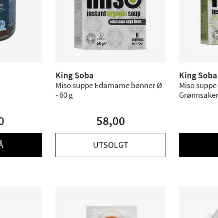
King Soba
King Soba
Miso suppe Edamame bønner Ø
Miso suppe
- 60 g
Grønnsaker 
0
58,00
Å
UTSOLGT