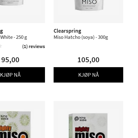
ng
Clearspring
White - 250 g
Miso Hatcho (soya) - 300g
(1) reviews

95,00
105,00
KJØP NÅ
KJØP NÅ