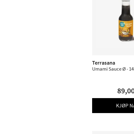
Terrasana
Umami Sauce Ø - 14
89,0
KJØP N