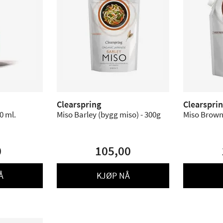
Clearspring
Clearspri
0 ml.
Miso Barley (bygg miso) - 300g
Miso Brown 
0
105,00
Å
KJØP NÅ