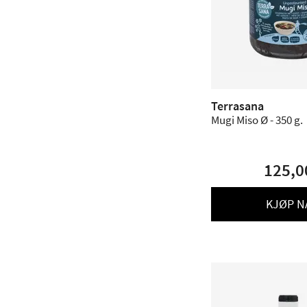
Terrasana
Mugi Miso Ø - 350 g.
125,0
KJØP N