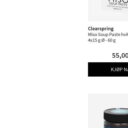
Clearspring
Miso Soup Paste hvi
4x15 g Ø - 60 g
55,0
KJØP N