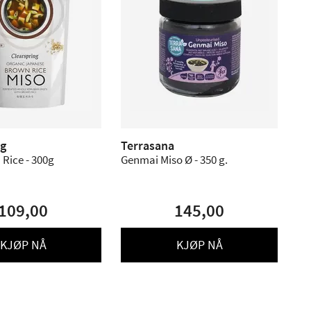
ng
Terrasana
Rice - 300g
Genmai Miso Ø - 350 g.
109,00
145,00
KJØP NÅ
KJØP NÅ