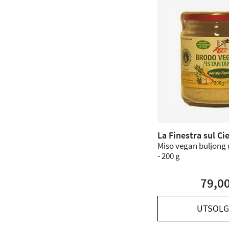
La Finestra sul Ci
Miso vegan buljong 
- 200 g
79,0
UTSOLG