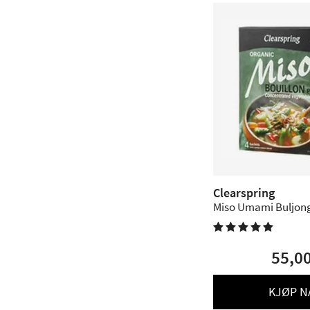
Clearspring
Miso Umami Buljong 
112 g.

55,0
KJØP N