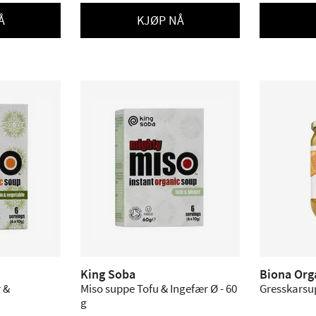
Å
KJØP NÅ
King Soba
Biona Org
 &
Miso suppe Tofu & Ingefær Ø - 60
Gresskarsup
g