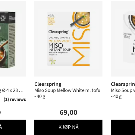
Clearspring
Clearspri
Ø 4 x 28 g -
Miso Soup Mellow White m. tofu
Miso Soup 
- 40 g
- 40 g
(1) reviews
0
69,00
Å
KJØP NÅ