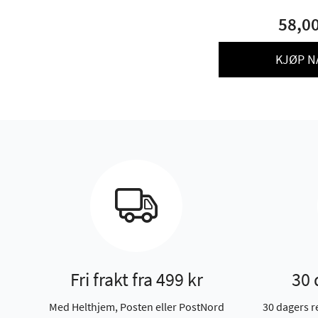
58,0
KJØP N
Fri frakt fra 499 kr
30 
Med Helthjem, Posten eller PostNord
30 dagers r