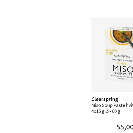
Clearspring
Miso Soup Paste hvi
4x15 g Ø - 60 g
55,0