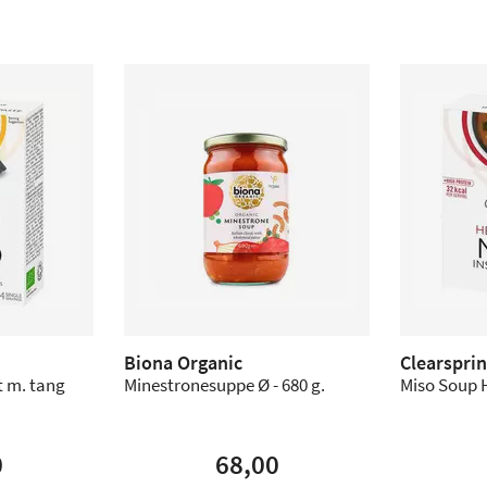
Biona Organic
Clearspri
t m. tang
Minestronesuppe Ø - 680 g.
Miso Soup H
0
68,00