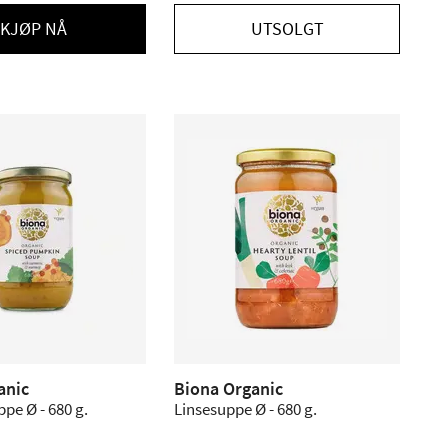
KJØP NÅ
UTSOLGT
anic
Biona Organic
pe Ø - 680 g.
Linsesuppe Ø - 680 g.