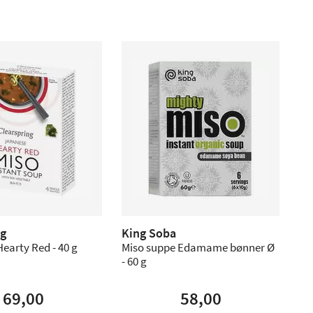
ng
King Soba
earty Red - 40 g
Miso suppe Edamame bønner Ø
- 60 g
69,00
58,00