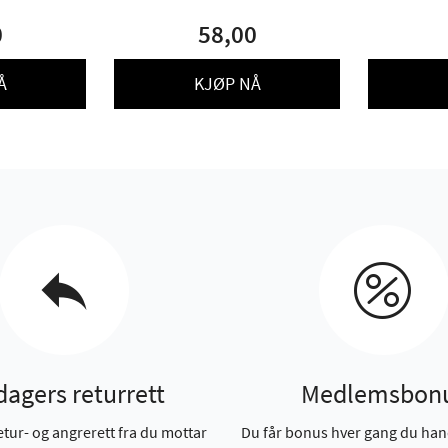
0
58,00
Å
KJØP NÅ
dagers returrett
Medlemsbon
etur- og angrerett fra du mottar
Du får bonus hver gang du han