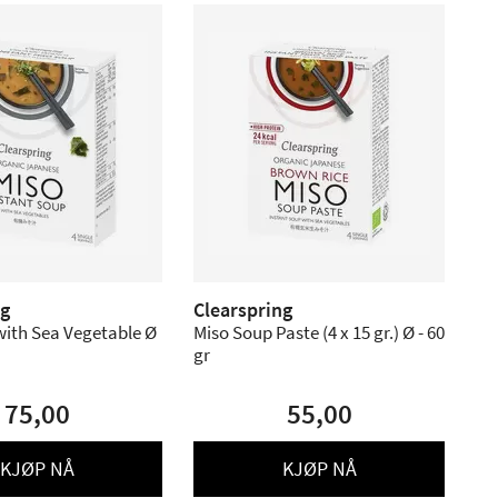
ng
Clearspring
with Sea Vegetable Ø
Miso Soup Paste (4 x 15 gr.) Ø - 60
gr
75,00
55,00
KJØP NÅ
KJØP NÅ