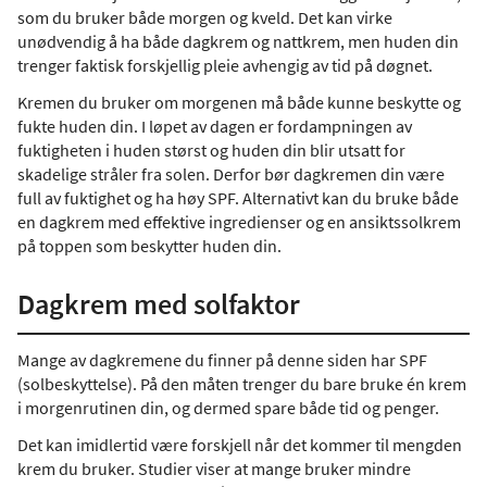
som du bruker både morgen og kveld. Det kan virke
unødvendig å ha både dagkrem og nattkrem, men huden din
trenger faktisk forskjellig pleie avhengig av tid på døgnet.
Kremen du bruker om morgenen må både kunne beskytte og
fukte huden din. I løpet av dagen er fordampningen av
fuktigheten i huden størst og huden din blir utsatt for
skadelige stråler fra solen. Derfor bør dagkremen din være
full av fuktighet og ha høy SPF. Alternativt kan du bruke både
en dagkrem med effektive ingredienser og en ansiktssolkrem
på toppen som beskytter huden din.
Dagkrem med solfaktor
Mange av dagkremene du finner på denne siden har SPF
(solbeskyttelse). På den måten trenger du bare bruke én krem ​​
i morgenrutinen din, og dermed spare både tid og penger.
Det kan imidlertid være forskjell når det kommer til mengden
krem ​​du bruker. Studier viser at mange bruker mindre