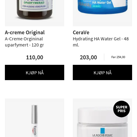
A-creme Original
CeraVe
A-Creme Orgininal
Hydrating HA Water Gel - 48
uparfymert - 120 gr
ml.
110,00
203,00
Før 254,00
KJØP NÅ
KJØP NÅ