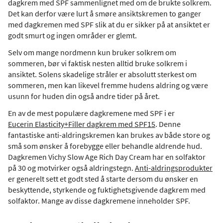
dagkrem med SPF sammenlignet med om de brukte solkrem.
Det kan derfor være lurt å smøre ansiktskremen to ganger
med dagkremen med SPF slik at du er sikker på at ansiktet er
godt smurt og ingen områder er glemt.
Selv om mange nordmenn kun bruker solkrem om
sommeren, bør vi faktisk nesten alltid bruke solkrem i
ansiktet. Solens skadelige stråler er absolutt sterkest om
sommeren, men kan likevel fremme hudens aldring og være
usunn for huden din også andre tider på året.
En av de mest populære dagkremene med SPF i er
Eucerin Elasticity+Filler dagkrem med SPF15
. Denne
fantastiske anti-aldringskremen kan brukes av både store og
små som ønsker å forebygge eller behandle aldrende hud.
Dagkremen Vichy Slow Age Rich Day Cream har en solfaktor
på 30 og motvirker også aldringstegn.
Anti-aldringsprodukter
er generelt sett et godt sted å starte dersom du ønsker en
beskyttende, styrkende og fuktighetsgivende dagkrem med
solfaktor. Mange av disse dagkremene inneholder SPF.