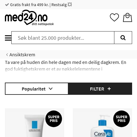
Gratis frakt fra 499 kr. | Restsalg 💥
Ansiktskrem
Ta vare på huden din hele dagen med en deilig dagkrem. En
god fuktighetskrem er et av nøkkelelementene i
hudpleierutinen din, uavhengig av hudtype. Se hele utvalget
her!
Popularitet
FILTER
Hvorfor bruke dagkrem?
|
Dagkrem med solfaktor
|
Dagkrem til din hudtype