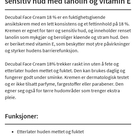
sensitiv hud med lanolin og vitamin E
Decubal Face Cream 18 % er en fuktighetsgivende
ansiktskrem med en lett konsistens og et fettinnhold på 18 %.
Kremen er egnet for tørr og sensitiv hud, og inneholder renset
lanolin som mykgjør og beroliger kløende og stram hud. Den
er beriket med vitamin E, som beskytter mot ytre påvirkninger
og styrker hudens barrierefunksjon.
Decubal Face Cream 18% trekker raskt inn uten å fete og
etterlater huden mettet og fuktet. Den kan brukes daglig og
fungerer godt under sminke. Kremen er dermatologisk testet
og er ikke tilsatt parfyme, fargestoffer eller parabener. Den
egner seg også for tørre hudområder som trenger ekstra
pleie.
Funksjoner:
Etterlater huden mettet og fuktet