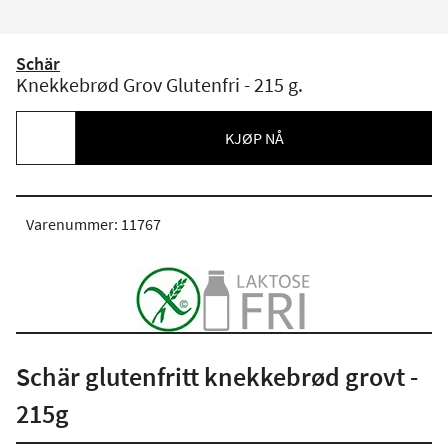
Schär
Knekkebrød Grov Glutenfri - 215 g.
KJØP NÅ
Varenummer: 11767
Schär glutenfritt knekkebrød grovt -
215g