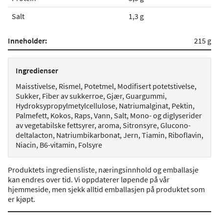
Salt
1,3 g
Inneholder:
215 g
Ingredienser
Maisstivelse, Rismel, Potetmel, Modifisert potetstivelse,
Sukker, Fiber av sukkerroe, Gjær, Guargummi,
Hydroksypropylmetylcellulose, Natriumalginat, Pektin,
Palmefett, Kokos, Raps, Vann, Salt, Mono- og diglyserider
av vegetabilske fettsyrer, aroma, Sitronsyre, Glucono-
deltalacton, Natriumbikarbonat, Jern, Tiamin, Riboflavin,
Niacin, B6-vitamin, Folsyre
Produktets ingrediensliste, næringsinnhold og emballasje
kan endres over tid. Vi oppdaterer løpende på vår
hjemmeside, men sjekk alltid emballasjen på produktet som
er kjøpt.