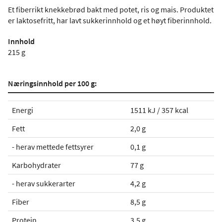
Et fiberrikt knekkebrød bakt med potet, ris og mais. Produktet
er laktosefritt, har lavt sukkerinnhold og et høyt fiberinnhold.
Innhold
215 g
Næringsinnhold per 100 g:
Energi
1511 kJ / 357 kcal
Fett
2,0 g
- herav mettede fettsyrer
0,1 g
Karbohydrater
77 g
- herav sukkerarter
4,2 g
Fiber
8,5 g
Protein
3,5 g