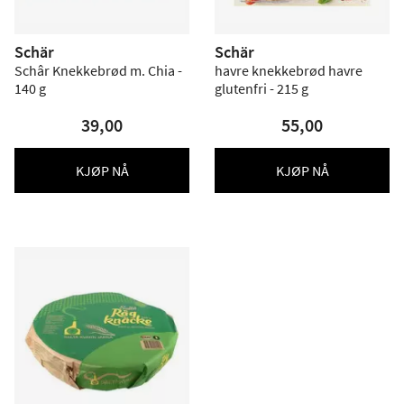
Schär
Schär
Schâr Knekkebrød m. Chia -
havre knekkebrød havre
140 g
glutenfri - 215 g
39,00
55,00
KJØP NÅ
KJØP NÅ