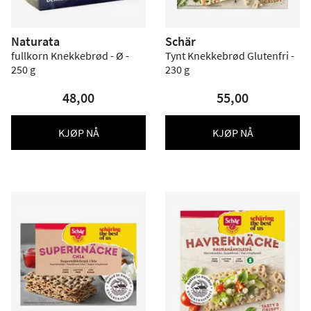
Naturata
Schär
fullkorn Knekkebrød - Ø -
Tynt Knekkebrød Glutenfri -
250 g
230 g
48,00
55,00
KJØP NÅ
KJØP NÅ