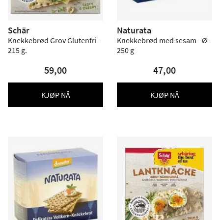
Schär
Naturata
Knekkebrød Grov Glutenfri -
Knekkebrød med sesam - Ø -
215 g.
250 g
59,00
47,00
KJØP NÅ
KJØP NÅ