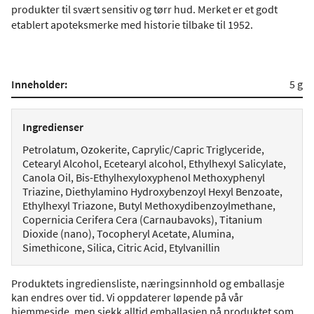
produkter til svært sensitiv og tørr hud. Merket er et godt
etablert apoteksmerke med historie tilbake til 1952.
Inneholder:
5 g
Ingredienser
Petrolatum, Ozokerite, Caprylic/Capric Triglyceride,
Cetearyl Alcohol, Ecetearyl alcohol, Ethylhexyl Salicylate,
Canola Oil, Bis-Ethylhexyloxyphenol Methoxyphenyl
Triazine, Diethylamino Hydroxybenzoyl Hexyl Benzoate,
Ethylhexyl Triazone, Butyl Methoxydibenzoylmethane,
Copernicia Cerifera Cera (Carnaubavoks), Titanium
Dioxide (nano), Tocopheryl Acetate, Alumina,
Simethicone, Silica, Citric Acid, Etylvanillin
Produktets ingrediensliste, næringsinnhold og emballasje
kan endres over tid. Vi oppdaterer løpende på vår
hjemmeside, men sjekk alltid emballasjen på produktet som