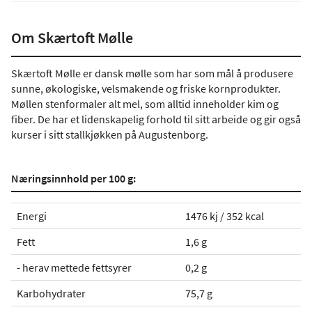
Om Skærtoft Mølle
Skærtoft Mølle er dansk mølle som har som mål å produsere
sunne, økologiske, velsmakende og friske kornprodukter.
Møllen stenformaler alt mel, som alltid inneholder kim og
fiber. De har et lidenskapelig forhold til sitt arbeide og gir også
kurser i sitt stallkjøkken på Augustenborg.
Næringsinnhold per 100 g:
Energi
1476 kj / 352 kcal
Fett
1,6 g
- herav mettede fettsyrer
0,2 g
Karbohydrater
75,7 g