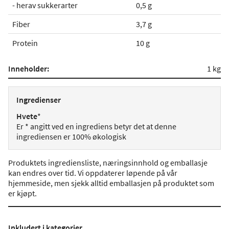
- herav sukkerarter
0,5 g
Fiber
3,7 g
Protein
10 g
Inneholder:
1 kg
Ingredienser
Hvete
*
Er * angitt ved en ingrediens betyr det at denne
ingrediensen er 100% økologisk
Produktets ingrediensliste, næringsinnhold og emballasje
kan endres over tid. Vi oppdaterer løpende på vår
hjemmeside, men sjekk alltid emballasjen på produktet som
er kjøpt.
Inkludert i kategorier