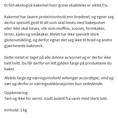
Et fint økologisk kakemel hvor grove skalldeler er siktet fra.
Kakemel har lavere proteininnhold enn brødmel, og egner seg
derfor spesielt godt til alt som skal heves med bakepulver
eller ikke skal heves, slik som muffins, scones, formkaker,
terter, kjeks og småkaker. Melet har ikke spesielt sterk
glutenutvikling, og derfor egner det seg ikke til brød og andre
gjærhevede bakeverk.
Dette melet er laget på alle delene av kornet og er derfor ikke
helt hvitt. Du får derfor en lett gylden farge på produktene du
baker.
Melets farge og næringsinnhold avhenger av jordtype, vind og
vær og derfor er næringsdeklarasjonen kun veiledende.
Oppbevaring:
Tørt og ikke for varmt. Godt avskilt fra varer med sterk lukt.
Innhold: 1 kg