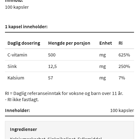
Innhold:
100 kapsler
1 kapsel inneholder:
Daglig dosering
Mengde per porsjon
Enhet
Ri
C-vitamin
500
mg
625%
Sink
12,5
mg
250%
Kalsium
57
mg
7%
RI = Daglig referanseinntak for voksne og barn over 11 år.
- RI ikke fastlagt.
Inneholder:
100 kapsler
Ingredienser