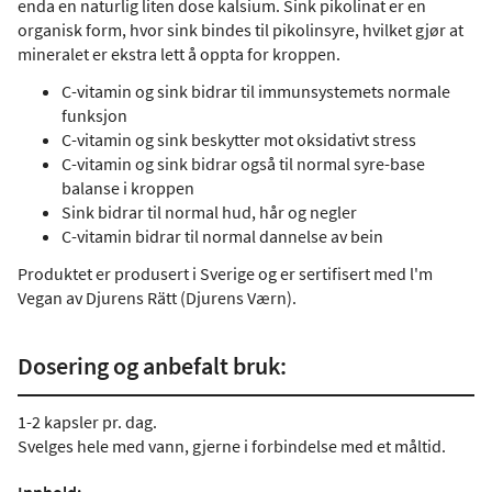
enda en naturlig liten dose kalsium. Sink pikolinat er en
organisk form, hvor sink bindes til pikolinsyre, hvilket gjør at
mineralet er ekstra lett å oppta for kroppen.
C-vitamin og sink bidrar til immunsystemets normale
funksjon
C-vitamin og sink beskytter mot oksidativt stress
C-vitamin og sink bidrar også til normal syre-base
balanse i kroppen
Sink bidrar til normal hud, hår og negler
C-vitamin bidrar til normal dannelse av bein
Produktet er produsert i Sverige og er sertifisert med l'm
Vegan av Djurens Rätt (Djurens Værn).
Dosering og anbefalt bruk:
1-2 kapsler pr. dag.
Svelges hele med vann, gjerne i forbindelse med et måltid.