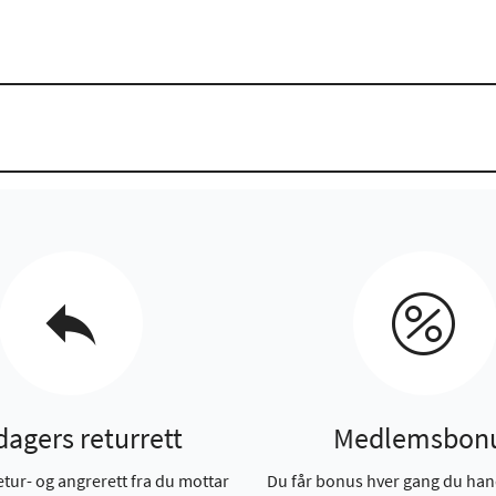
dagers returrett
Medlemsbon
etur- og angrerett fra du mottar
Du får bonus hver gang du han