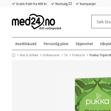
Gratis frakt fra 499 kr.
Restsalg 💥
Kampanjer
Kosttilskudd
Personlig pleie
Skjønnhet
Hårple
Mat & drikke
Drikkevarer
Te
Pukka te
Pukka Triple Mi