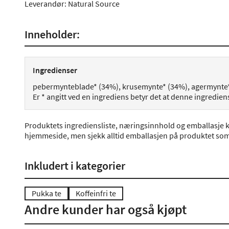
Leverandør: Natural Source
Inneholder:
Ingredienser
pebermynteblade* (34%), krusemynte* (34%), agermynte
Er * angitt ved en ingrediens betyr det at denne ingredie
Produktets ingrediensliste, næringsinnhold og emballasje k
hjemmeside, men sjekk alltid emballasjen på produktet som 
Inkludert i kategorier
Pukka te
Koffeinfri te
Andre kunder har også kjøpt