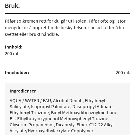
Bruk:
Påfør solkremen rett før du går ut i solen. Påfør ofte og i stor
mengde for å opprettholde beskyttelsen, spesielt etter å ha
svettet eller brukt håndkle.
Innhold:
200 ml
Inneholder:
200 ml.
Ingredienser
AQUA / WATER / EAU, Alcohol Denat., Ethylhexyl
Salicylate, Isopropyl Palmitate, Diisopropyl Adipate,
Ethylhexyl Triazone, Butyl Methoxydibenzoylmethane,
Bis-Ethylhexyloxyphenol Methoxyphenyl Triazine,
Glyserin, Propanediol, Dicaprylyl Ether, C12-22 Alkyl
Acrylate/Hydroxyethylacrylate Copolymer,