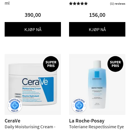
ml
Shampoo - 400 ml.
(1) reviews

390,00
156,00
KJØP NÅ
KJØP NÅ
CeraVe
La Roche-Posay
Daily Moisturising Cream -
Toleriane Respectissime Eye