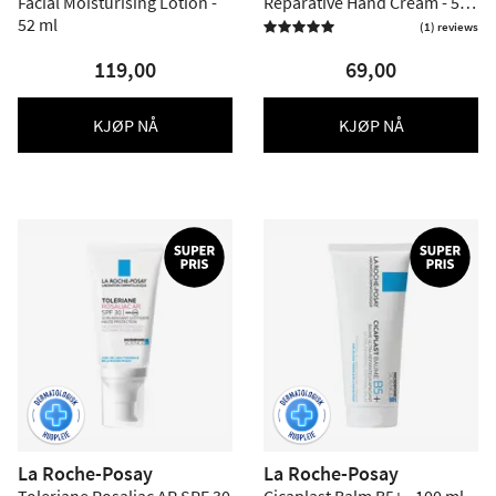
Facial Moisturising Lotion -
Reparative Hand Cream - 50
52 ml
ml
(1) reviews

119,00
69,00
KJØP NÅ
KJØP NÅ
La Roche-Posay
La Roche-Posay