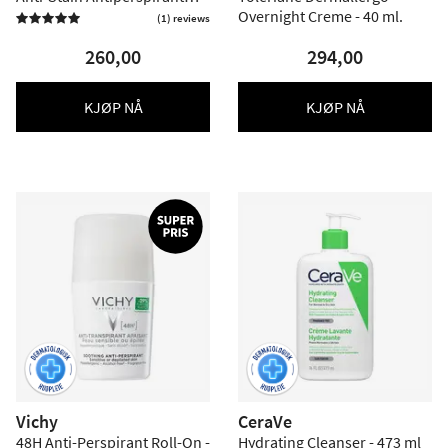
Deodorant Roll-On 48h - 2
Overnight Creme - 40 ml.
(1) reviews

pakning
260,00
294,00
KJØP NÅ
KJØP NÅ
Vichy
CeraVe
48H Anti-Perspirant Roll-On -
Hydrating Cleanser - 473 ml