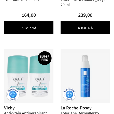
20 ml
164,00
239,00
KJØP NÅ
KJØP NÅ
Vichy
La Roche-Posay
Anti-Stain Antiperspirant
Toleriane Dermallergo