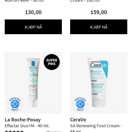
Roll-on 48Hr - 50 ml.
Cream - 100 ml.
130,00
159,00
KJØP NÅ
KJØP NÅ
La Roche-Posay
CeraVe
Effaclar Duo+M - 40 ml.
SA Renewing Foot Cream -
88 ml