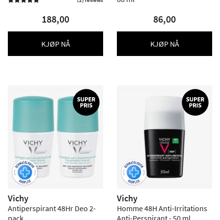
(2) reviews

188,00
86,00
KJØP NÅ
KJØP NÅ
Vichy
Vichy
Antiperspirant 48Hr Deo 2-
Homme 48H Anti-Irritations
pack
Anti-Perspirant - 50 ml.