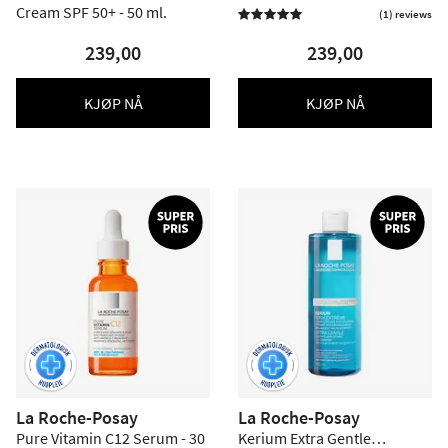
Cream SPF 50+ - 50 ml.
Light SPF50+ - 50 ml.
(1) reviews

239,00
239,00
KJØP NÅ
KJØP NÅ
La Roche-Posay
La Roche-Posay
Pure Vitamin C12 Serum - 30
Kerium Extra Gentle