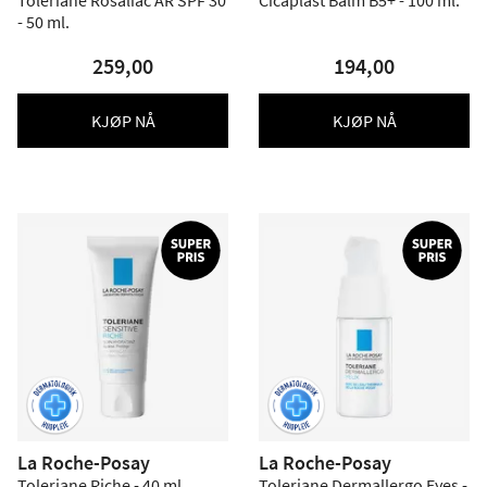
Toleriane Rosaliac AR SPF 30
Cicaplast Balm B5+ - 100 ml.
- 50 ml.
259,00
194,00
KJØP NÅ
KJØP NÅ
La Roche-Posay
La Roche-Posay
Toleriane Riche - 40 ml.
Toleriane Dermallergo Eyes -