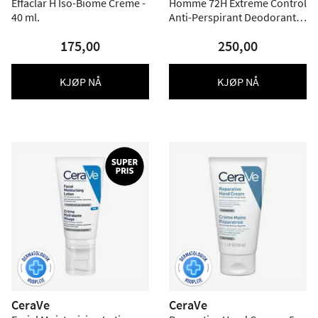
Effaclar H Iso-Biome Creme -
Homme 72H Extreme Control
40 ml.
Anti-Perspirant Deodorant
Roll-On - 2 pakning
175,00
250,00
KJØP NÅ
KJØP NÅ
CeraVe
CeraVe