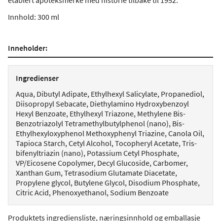
etablert apoteksmerke med historie tilbake til 1952.
Innhold: 300 ml
Inneholder:
Ingredienser
Aqua, Dibutyl Adipate, Ethylhexyl Salicylate, Propanediol,
Diisopropyl Sebacate, Diethylamino Hydroxybenzoyl
Hexyl Benzoate, Ethylhexyl Triazone, Methylene Bis-
Benzotriazolyl Tetramethylbutylphenol (nano), Bis-
Ethylhexyloxyphenol Methoxyphenyl Triazine, Canola Oil,
Tapioca Starch, Cetyl Alcohol, Tocopheryl Acetate, Tris-
bifenyltriazin (nano), Potassium Cetyl Phosphate,
VP/Eicosene Copolymer, Decyl Glucoside, Carbomer,
Xanthan Gum, Tetrasodium Glutamate Diacetate,
Propylene glycol, Butylene Glycol, Disodium Phosphate,
Citric Acid, Phenoxyethanol, Sodium Benzoate
Produktets ingrediensliste, næringsinnhold og emballasje