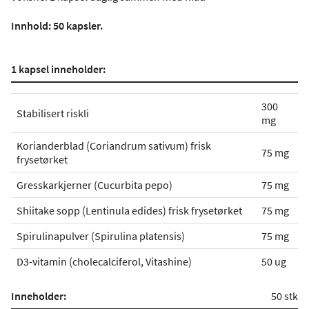
Innhold: 50 kapsler.
1 kapsel inneholder:
300
Stabilisert riskli
mg
Korianderblad (Coriandrum sativum) frisk
75 mg
frysetørket
Gresskarkjerner (Cucurbita pepo)
75 mg
Shiitake sopp (Lentinula edides) frisk frysetørket
75 mg
Spirulinapulver (Spirulina platensis)
75 mg
D3-vitamin (cholecalciferol, Vitashine)
50 ug
Inneholder:
50 stk