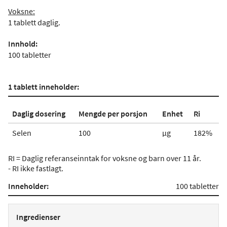
Voksne:
1 tablett daglig.
Innhold:
100 tabletter
1 tablett inneholder:
Daglig dosering
Mengde per porsjon
Enhet
Ri
Selen
100
µg
182%
RI = Daglig referanseinntak for voksne og barn over 11 år.
- RI ikke fastlagt.
Inneholder:
100 tabletter
Ingredienser