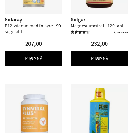
Solaray
Solgar
B12-vitamin med folsyre - 90
Magnesiumcitrat - 120 tabl.
sugetabl.
(2) reviews


207,00
232,00
KJØP NÅ
KJØP NÅ