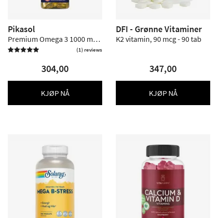
Pikasol
DFI - Grønne Vitaminer
Premium Omega 3 1000 mg -
K2 vitamin, 90 mcg - 90 tab
140 kaps.
(1) reviews

304,00
347,00
KJØP NÅ
KJØP NÅ