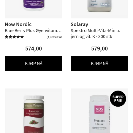
New Nordic
Solaray
Blue Berry Plus Øyenvitamin
Spektro Multi-Vita-Min u.
- 240 tabl.
jern og vit. K - 300 stk
(1) reviews

574,00
579,00
KJØP NÅ
KJØP NÅ