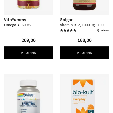
VitaYummy
Solgar
Omega 3 - 60 stk
Vitamin B12, 1000 µg - 100
sugetabl.
(1) reviews

209,00
168,00
KJØP NÅ
KJØP NÅ