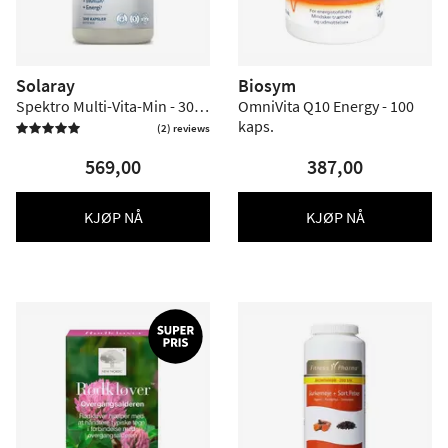
Solaray
Biosym
Spektro Multi-Vita-Min - 300
OmniVita Q10 Energy - 100
kapsler
kaps.
(2) reviews

569,00
387,00
KJØP NÅ
KJØP NÅ