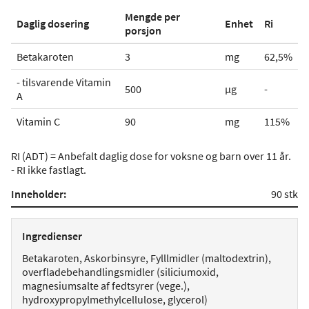
Mengde per
Daglig dosering
Enhet
Ri
porsjon
Betakaroten
3
mg
62,5%
- tilsvarende Vitamin
500
µg
-
A
Vitamin C
90
mg
115%
RI (ADT) = Anbefalt daglig dose for voksne og barn over 11 år.
- RI ikke fastlagt.
Inneholder:
90 stk
Ingredienser
Betakaroten, Askorbinsyre, Fylllmidler (maltodextrin),
overfladebehandlingsmidler (siliciumoxid,
magnesiumsalte af fedtsyrer (vege.),
hydroxypropylmethylcellulose, glycerol)