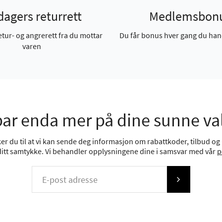
dagers returrett
Medlemsbon
etur- og angrerett fra du mottar
Du får bonus hver gang du han
varen
ar enda mer på dine sunne va
r du til at vi kan sende deg informasjon om rabattkoder, tilbud og n
 ditt samtykke. Vi behandler opplysningene dine i samsvar med vår
p