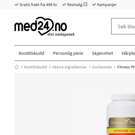
Gratis frakt fra 499 kr.
Restsalg 💥
Kampanjer
Kosttilskudd
Personlig pleie
Skjønnhet
Hårple
Kosttilskudd
Aktive ingredienser
Gurkemeie
Fitness P