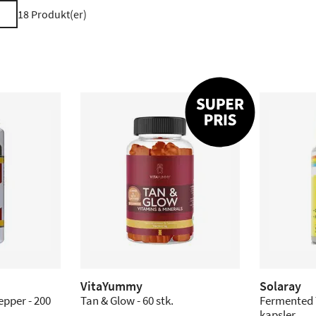
18
Produkt(er)
VitaYummy
Solaray
epper - 200
Tan & Glow - 60 stk.
Fermented 
kapsler