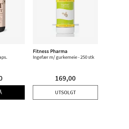
Fitness Pharma
aps.
Ingefær m/ gurkemeie - 250 stk
0
169,00
Å
UTSOLGT