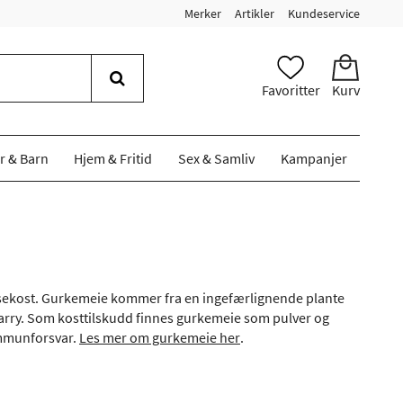
Merker
Artikler
Kundeservice
Favoritter
Kurv
r & Barn
Hjem & Fritid
Sex & Samliv
Kampanjer
 helsekost. Gurkemeie kommer fra en ingefærlignende plante
 karry. Som kosttilskudd finnes gurkemeie som pulver og
immunforsvar.
Les mer om gurkemeie her
.