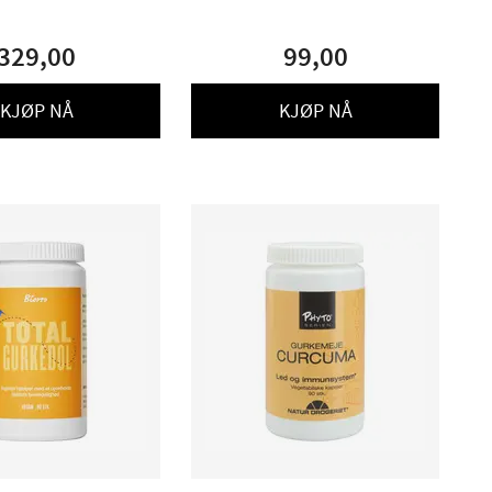
329,00
99,00
KJØP NÅ
KJØP NÅ