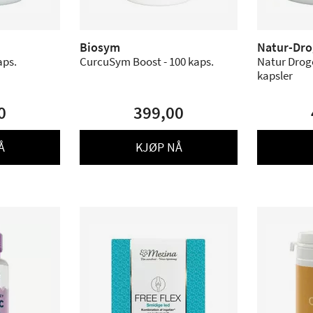
Biosym
Natur-Dro
aps.
CurcuSym Boost - 100 kaps.
Natur Drog
kapsler
0
399,00
Å
KJØP NÅ