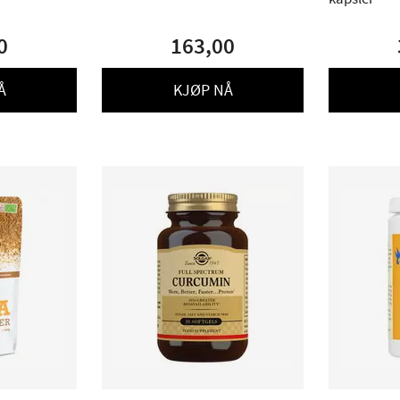
0
163,00
Å
KJØP NÅ