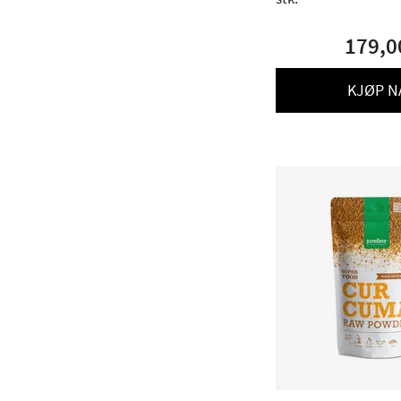
179,0
KJØP N