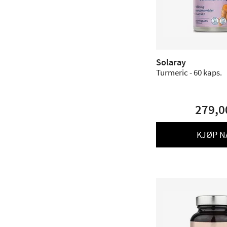
Solaray
Turmeric - 60 kaps.
279,0
KJØP N