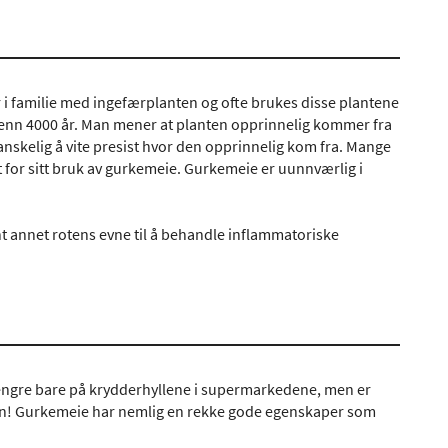
er i familie med ingefærplanten og ofte brukes disse plantene
 enn 4000 år. Man mener at planten opprinnelig kommer fra
anskelig å vite presist hvor den opprinnelig kom fra. Mange
nt for sitt bruk av gurkemeie. Gurkemeie er uunnværlig i
t annet rotens evne til å behandle inflammatoriske
 lengre bare på krydderhyllene i supermarkedene, men er
grunn! Gurkemeie har nemlig en rekke gode egenskaper som