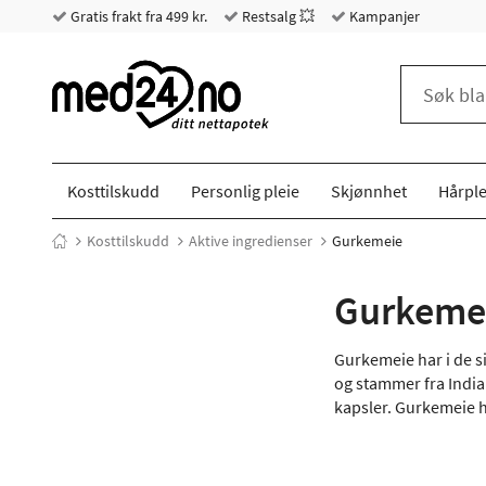
Gratis frakt fra 499 kr.
Restsalg 💥
Kampanjer
Kosttilskudd
Personlig pleie
Skjønnhet
Hårple
Kosttilskudd
Aktive ingredienser
Gurkemeie
Gurkeme
Gurkemeie har i de si
og stammer fra India
kapsler. Gurkemeie h