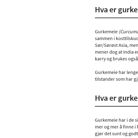
Hva er gurk
Gurkemeie
(
Curcuma
sammen i kosttilskud
Sør/Sørøst Asia, men
mener dog at India er
karry og brukes også
Gurkemeie har lenge 
tilstander som har g
Hva er gurke
Gurkemeie har i de s
mer og mer å finne i
gjør det sunt og god