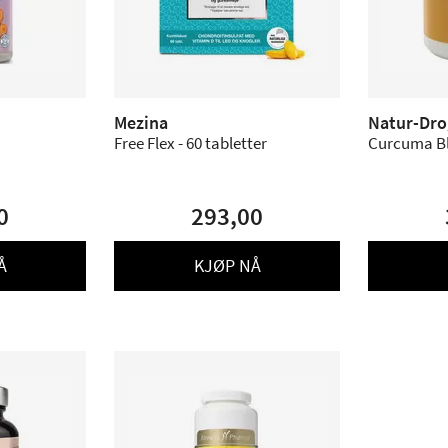
Mezina
Natur-Dro
Free Flex - 60 tabletter
Curcuma Bla
0
293,00
Å
KJØP NÅ