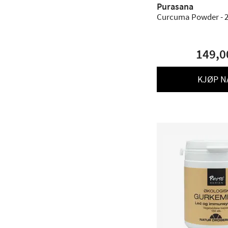
Purasana
Curcuma
149,0
KJØP N