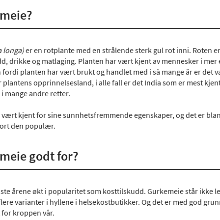
emeie?
 longa)
er en rotplante med en strålende sterk gul rot inni. Roten 
d, drikke og matlaging. Planten har vært kjent av mennesker i mer
 fordi planten har vært brukt og handlet med i så mange år er det v
 plantens opprinnelsesland, i alle fall er det India som er mest kje
 i mange andre retter.
vært kjent for sine sunnhetsfremmende egenskaper, og det er blan
jort den populær.
meie godt for?
iste årene økt i popularitet som kosttilskudd. Gurkemeie står ikke
 flere varianter i hyllene i helsekostbutikker. Og det er med god 
t for kroppen vår.