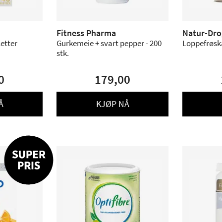
Fitness Pharma
Natur-Dro
letter
Gurkemeie + svart pepper - 200
Loppefrøska
stk.
0
179,00
Å
KJØP NÅ