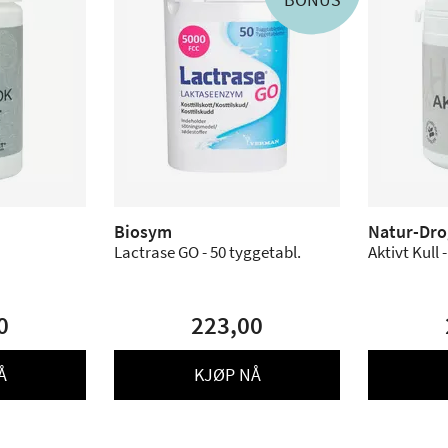
Biosym
Natur-Dro
Lactrase GO - 50 tyggetabl.
Aktivt Kull 
0
223,00
Å
KJØP NÅ