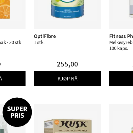
OptiFibre
Fitness P
ak - 20 stk
1 stk.
Melkesyreba
100 kaps.
0
255,00
Å
KJØP NÅ