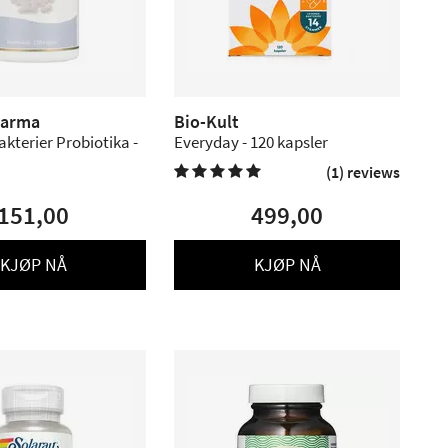
harma
Bio-Kult
kterier Probiotika -
Everyday - 120 kapsler
(1) reviews

151,00
499,00
KJØP NÅ
KJØP NÅ