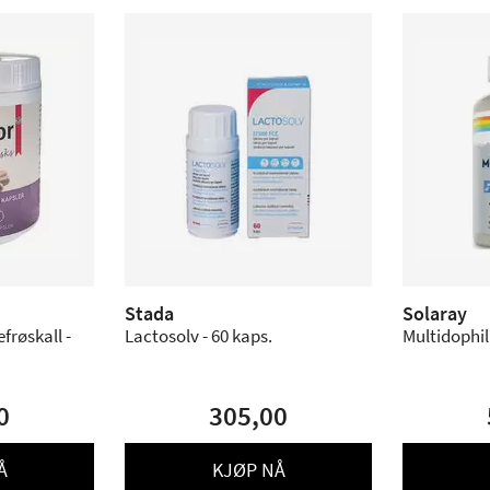
Stada
Solaray
frøskall -
Lactosolv - 60 kaps.
Multidophil
0
305,00
Å
KJØP NÅ