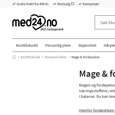
Gratis frakt fra 499 kr.
Restsalg 💥
Kampanjer
Kosttilskudd
Personlig pleie
Skjønnhet
Hårple
Kosttilskudd
Bruksområder
Mage & fordøyelse
Mage & f
Magen og fordøyelsess
næringsstoffene, vit
i balanse. Du kan l
Hvorfor fordøyelsen e