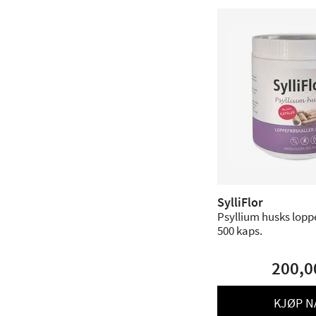
SylliFlor
Psyllium husks loppe
500 kaps.
200,0
KJØP N