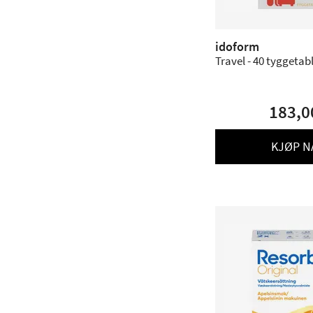
idoform
Travel - 40 tyggetab
183,0
KJØP N