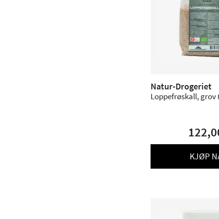
Natur-Drogeriet
Loppefrøskall, grov 
122,0
KJØP N