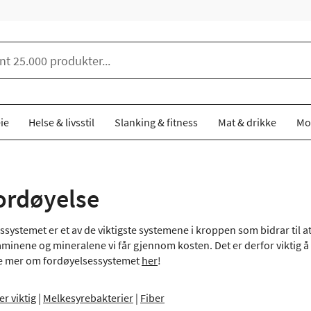
ie
Helse & livsstil
Slanking & fitness
Mat & drikke
Mo
ordøyelse
ystemet er et av de viktigste systemene i kroppen som bidrar til at
aminene og mineralene vi får gjennom kosten. Det er derfor viktig
ese mer om fordøyelsessystemet
her
!
r viktig
|
Melkesyrebakterier
|
Fiber