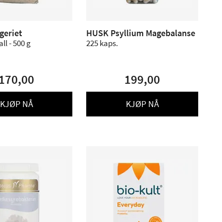
geriet
HUSK Psyllium Magebalanse
ll - 500 g
225 kaps.
170,00
199,00
KJØP NÅ
KJØP NÅ