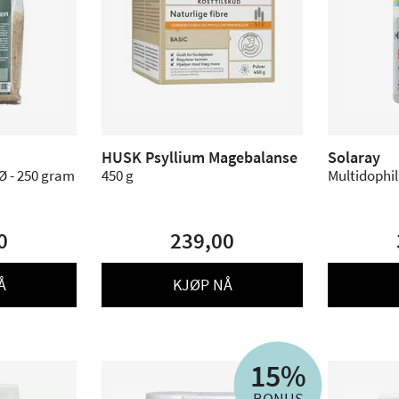
HUSK Psyllium Magebalanse
Solaray
Ø - 250 gram
450 g
Multidophil
0
239,00
Å
KJØP NÅ
15%
BONUS