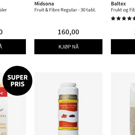
Midsona
Baltex
sler
Fruit & Fibre Regular - 30 tabl.
Frukt og Fib

0
160,00
Å
KJØP NÅ