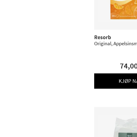
Resorb
Original, Appelsinsm
74,0
KJØP N