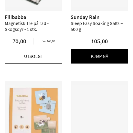
Filibabba
Sunday Rain
Magnetisk Tre på rad -
Sleep Easy Soaking Salts –
Skogsdyr - 1 stk.
500 g
70,00
105,00
Før 140,00
UTSOLGT
KJØP NÅ