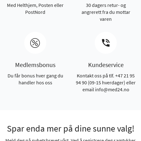
Med Helthjem, Posten eller
30 dagers retur- og
PostNord
angrerett fra du mottar
varen
Medlemsbonus
Kundeservice
Du får bonus hver gang du
Kontakt oss på tlf. +47 21 95
handler hos oss
94 90 (09-15 hverdager) eller
email info@med24.no
Spar enda mer på dine sunne valg!
Meld deg på nyhetsbrevet vårt. Ved å registrere deg samtykker