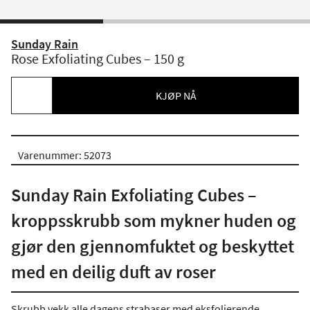
Sunday Rain
Rose Exfoliating Cubes – 150 g
KJØP NÅ
Varenummer: 52073
Sunday Rain Exfoliating Cubes –
kroppsskrubb som mykner huden og
gjør den gjennomfuktet og beskyttet
med en deilig duft av roser
Skrubb vekk alle dagens strabaser med eksfolierende