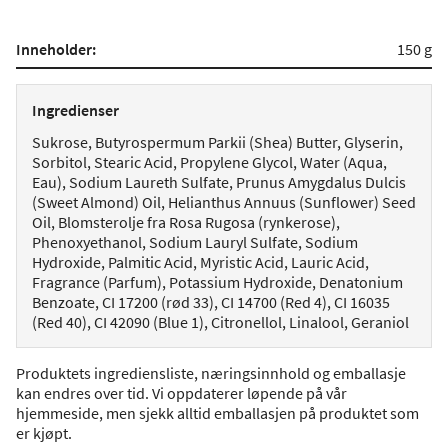
Inneholder:
150 g
Ingredienser
Sukrose, Butyrospermum Parkii (Shea) Butter, Glyserin,
Sorbitol, Stearic Acid, Propylene Glycol, Water (Aqua,
Eau), Sodium Laureth Sulfate, Prunus Amygdalus Dulcis
(Sweet Almond) Oil, Helianthus Annuus (Sunflower) Seed
Oil, Blomsterolje fra Rosa Rugosa (rynkerose),
Phenoxyethanol, Sodium Lauryl Sulfate, Sodium
Hydroxide, Palmitic Acid, Myristic Acid, Lauric Acid,
Fragrance (Parfum), Potassium Hydroxide, Denatonium
Benzoate, CI 17200 (rød 33), CI 14700 (Red 4), CI 16035
(Red 40), CI 42090 (Blue 1), Citronellol, Linalool, Geraniol
Produktets ingrediensliste, næringsinnhold og emballasje
kan endres over tid. Vi oppdaterer løpende på vår
hjemmeside, men sjekk alltid emballasjen på produktet som
er kjøpt.