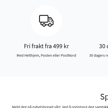
Fri frakt fra 499 kr
30 
Med Helthjem, Posten eller PostNord
30 dagers r
Sp
Meld deg på nyhetsbrevet vårt. Ved å registrere deg samtykke