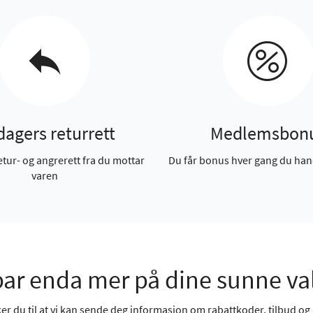
dagers returrett
Medlemsbon
etur- og angrerett fra du mottar
Du får bonus hver gang du han
varen
ar enda mer på dine sunne va
r du til at vi kan sende deg informasjon om rabattkoder, tilbud og n