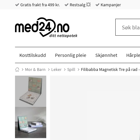
Gratis frakt fra 499 kr.
Restsalg 💥
Kampanjer
Kosttilskudd
Personlig pleie
Skjønnhet
Hårple
Mor & Barn
Leker
Spill
Filibabba Magnetisk Tre på rad -