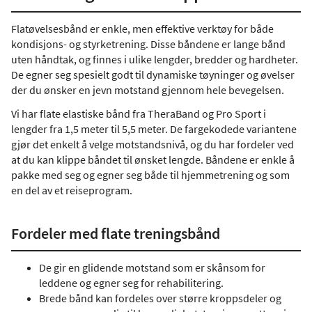
Flatøvelsesbånd er enkle, men effektive verktøy for både
kondisjons- og styrketrening. Disse båndene er lange bånd
uten håndtak, og finnes i ulike lengder, bredder og hardheter.
De egner seg spesielt godt til dynamiske tøyninger og øvelser
der du ønsker en jevn motstand gjennom hele bevegelsen.
Vi har flate elastiske bånd fra TheraBand og Pro Sport i
lengder fra 1,5 meter til 5,5 meter. De fargekodede variantene
gjør det enkelt å velge motstandsnivå, og du har fordeler ved
at du kan klippe båndet til ønsket lengde. Båndene er enkle å
pakke med seg og egner seg både til hjemmetrening og som
en del av et reiseprogram.
Fordeler med flate treningsbånd
De gir en glidende motstand som er skånsom for
leddene og egner seg for rehabilitering.
Brede bånd kan fordeles over større kroppsdeler og