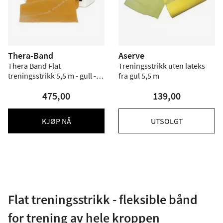
Thera-Band
Aserve
Thera Band Flat
Treningsstrikk uten lateks
treningsstrikk 5,5 m - gull -
fra gul 5,5 m
Hardhet 8
475,00
139,00
KJØP NÅ
UTSOLGT
Flat treningsstrikk - fleksible bånd
for trening av hele kroppen