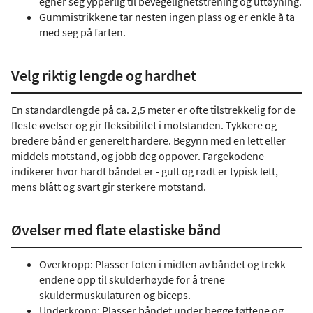
egner seg ypperlig til bevegelighetstrening og uttøyning.
Gummistrikkene tar nesten ingen plass og er enkle å ta
med seg på farten.
Velg riktig lengde og hardhet
En standardlengde på ca. 2,5 meter er ofte tilstrekkelig for de
fleste øvelser og gir fleksibilitet i motstanden. Tykkere og
bredere bånd er generelt hardere. Begynn med en lett eller
middels motstand, og jobb deg oppover. Fargekodene
indikerer hvor hardt båndet er - gult og rødt er typisk lett,
mens blått og svart gir sterkere motstand.
Øvelser med flate elastiske bånd
Overkropp: Plasser foten i midten av båndet og trekk
endene opp til skulderhøyde for å trene
skuldermuskulaturen og biceps.
Underkropp: Plasser båndet under begge føttene og