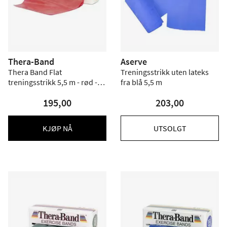
Thera-Band
Aserve
Thera Band Flat
Treningsstrikk uten lateks
treningsstrikk 5,5 m - rød -
fra blå 5,5 m
Hardhet 3
195,00
203,00
KJØP NÅ
UTSOLGT