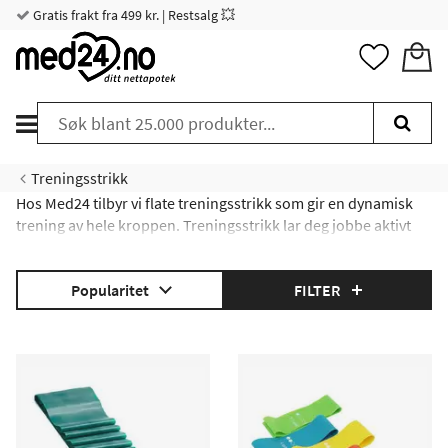
Gratis frakt fra 499 kr. | Restsalg 💥
Treningsstrikk
Hos Med24 tilbyr vi flate treningsstrikk som gir en dynamisk
trening av hele kroppen. Treningsstrikk lar deg jobbe aktivt
med både styrke og kondisjon sli at du oppnår muskelvekst
og fettforbrenning på samme tid. Vi tilbyr flate træningstrikk
Popularitet
FILTER
som har en bredde fra 1,5 cm til lengder på 5,5 m. Disse
strikkene fås i forskjellige hardhetsgrader. Det anbefales en
lengde på 2,5 m.