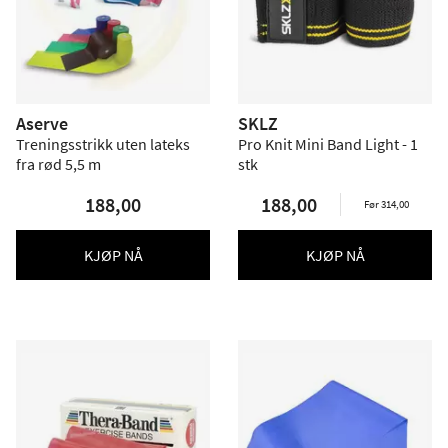
Aserve
SKLZ
Treningsstrikk uten lateks
Pro Knit Mini Band Light - 1
fra rød 5,5 m
stk
188,00
188,00
Før 314,00
KJØP NÅ
KJØP NÅ