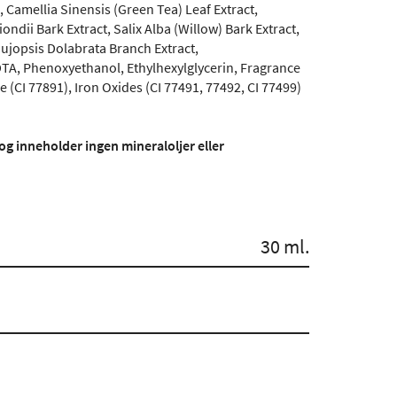
, Camellia Sinensis (Green Tea) Leaf Extract,
ndii Bark Extract, Salix Alba (Willow) Bark Extract,
Thujopsis Dolabrata Branch Extract,
A, Phenoxyethanol, Ethylhexylglycerin, Fragrance
(CI 77891), Iron Oxides (CI 77491, 77492, CI 77499)
og inneholder ingen mineraloljer eller
30 ml.