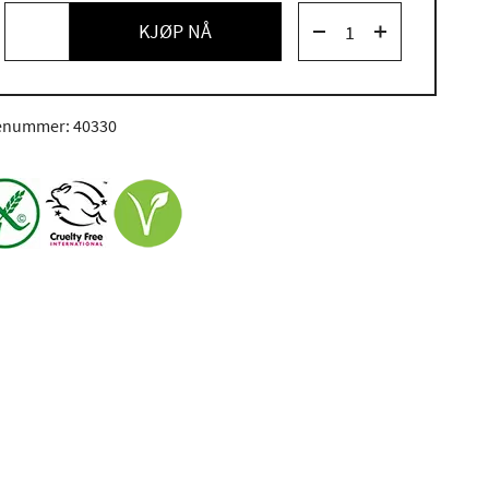
KJØP NÅ
enummer: 40330