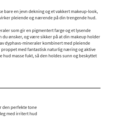
ke bare en jevn dekning og et vakkert makeup-look,
m virker pleiende og nærende på din trengende hud.
raler som gir en pigmentert farge og et lysende
en du ønsker, og være sikker på at din makeup holder
ks av dyphavs-mineraler kombinert med pleiende
 proppet med fantastisk naturlig næring og aktive
re hud masse fukt, så den holdes sunn og beskyttet
r den perfekte tone
eg med irritert hud