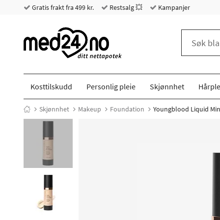
Gratis frakt fra 499 kr.
Restsalg 💥
Kampanjer
Kosttilskudd
Personlig pleie
Skjønnhet
Hårple
Skjønnhet
Makeup
Foundation
Youngblood Liquid Min