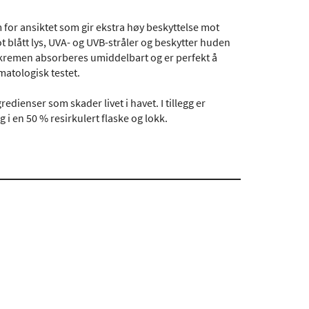
 for ansiktet som gir ekstra høy beskyttelse mot
t blått lys, UVA- og UVB-stråler og beskytter huden
olkremen absorberes umiddelbart og er perfekt å
matologisk testet.
edienser som skader livet i havet. I tillegg er
i en 50 % resirkulert flaske og lokk.