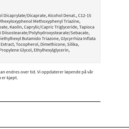
ol Dicaprylate/Dicaprate, Alcohol Denat., C12-15
ylhexyloxyphenol Methoxyphenyl Triazine,
ate, Kaolin, Caprylic/Capric Triglyceride, Tapioca
-4 Diisostearate/Polyhydroxystearate/Sebacate,
ethylhexyl Butamido Triazone, Glycyrrhiza Inflata
xtract, Tocopherol, Dimethicone, Silika,
opylene Glycol, Ethylhexylglycerin,
an endres over tid. Vi oppdaterer løpende på vår
er kjøpt.