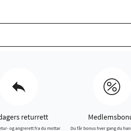
dagers returrett
Medlemsbon
etur- og angrerett fra du mottar
Du får bonus hver gang du han