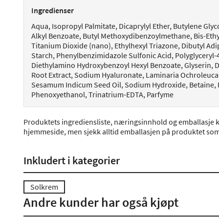
Ingredienser
Aqua, Isopropyl Palmitate, Dicaprylyl Ether, Butylene Glyc
Alkyl Benzoate, Butyl Methoxydibenzoylmethane, Bis-Eth
Titanium Dioxide (nano), Ethylhexyl Triazone, Dibutyl Adip
Starch, Phenylbenzimidazole Sulfonic Acid, Polyglyceryl
Diethylamino Hydroxybenzoyl Hexyl Benzoate, Glyserin, Di
Root Extract, Sodium Hyaluronate, Laminaria Ochroleuca E
Sesamum Indicum Seed Oil, Sodium Hydroxide, Betaine, Pr
Phenoxyethanol, Trinatrium-EDTA, Parfyme
Produktets ingrediensliste, næringsinnhold og emballasje k
hjemmeside, men sjekk alltid emballasjen på produktet som 
Inkludert i kategorier
Solkrem
Andre kunder har også kjøpt