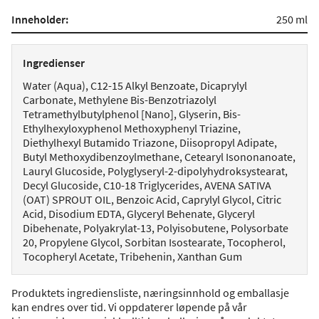
Inneholder:
250 ml
Ingredienser
Water (Aqua), C12-15 Alkyl Benzoate, Dicaprylyl
Carbonate, Methylene Bis-Benzotriazolyl
Tetramethylbutylphenol [Nano], Glyserin, Bis-
Ethylhexyloxyphenol Methoxyphenyl Triazine,
Diethylhexyl Butamido Triazone, Diisopropyl Adipate,
Butyl Methoxydibenzoylmethane, Cetearyl Isononanoate,
Lauryl Glucoside, Polyglyseryl-2-dipolyhydroksystearat,
Decyl Glucoside, C10-18 Triglycerides, AVENA SATIVA
(OAT) SPROUT OIL, Benzoic Acid, Caprylyl Glycol, Citric
Acid, Disodium EDTA, Glyceryl Behenate, Glyceryl
Dibehenate, Polyakrylat-13, Polyisobutene, Polysorbate
20​, Propylene Glycol, Sorbitan Isostearate, Tocopherol,
Tocopheryl Acetate, Tribehenin, Xanthan Gum
Produktets ingrediensliste, næringsinnhold og emballasje
kan endres over tid. Vi oppdaterer løpende på vår