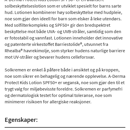
solbeskyttelseslotion som er utviklet spesielt for barns sarte
hud. Lotionen kombinerer høy solbeskyttelse med hudpleie,
noe som gjør den ideell for barn som elsker å leke utendørs.
Med solfilterkompleks og SPF50+ gir den bredspektret
beskyttelse mot både UVA- og UVB-stråler, samtidig som den
er fotostabil og vannfast. Lotionen inneholder det innovative
og patenterte virkestoffet Barriestolide®, utvunnet fra
Rhealba® havrekimolje, som styrker hudens naturlige barriere
mot UV-stråler og bevarer hudens celleforsvar.
Solkremen er enkel å påføre både i ansiktet og på kroppen,
noe som sikrer en behagelig og nærende opplevelse. A-Derma
Protect Kids Lotion SPF50+ er vegansk, noe som gjør den til et
trygt valg for miljøbevisste foreldre. Solkremen er parfymefri
og dermatologisk testet for optimal toleranse, noe som
minimerer risikoen for allergiske reaksjoner.
Egenskaper: