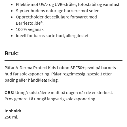
Effektiv mot UVA- og UVB-stråler, fotostabil og vannfast
Styrker hudens naturlige barriere mot solen
Opprettholder det cellulære forsvaret med
Barriestolide®.
100 % vegansk
Ideell for barns sarte hud, allergitestet
Bruk:
Påfør A-Derma Protect Kids Lotion SPF50+ jevnt på barnets
hud før soleksponering. Påfør regelmessig, spesielt etter
bading eller håndkletørking.
OBS!
Unngå solstrålene midt på dagen når de er sterkest.
Prøv generelt å unngå langvarig soleksponering.
Innhold:
250 ml.