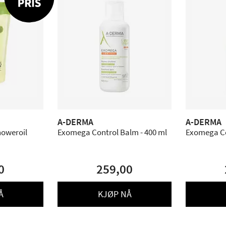
A-DERMA
A-DERMA
oweroil
Exomega Control Balm - 400 ml
Exomega Con
0
259,00
Å
KJØP NÅ