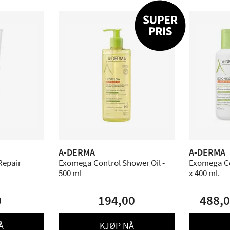
A-DERMA
A-DERMA
Repair
Exomega Control Shower Oil -
Exomega Co
500 ml
x 400 ml.
0
194,00
488,
Å
KJØP NÅ