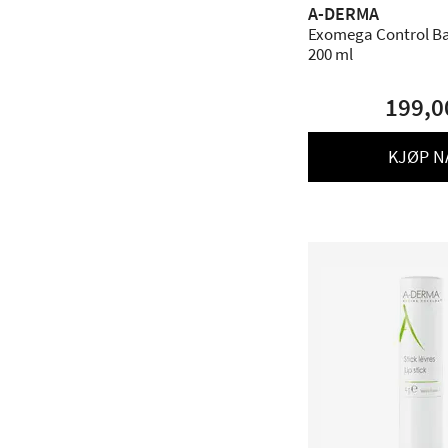
A-DERMA
Exomega Control Ba
200 ml
199,0
KJØP N