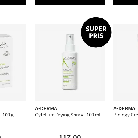
A-DERMA
A-DERMA
 100 g.
Cytelium Drying Spray - 100 ml
Biology Cre
0
117,00