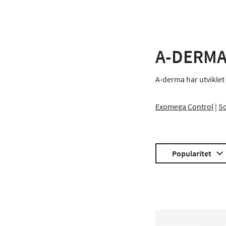
A-DERM
A-derma har utviklet 
Exomega Control
|
S
Popularitet