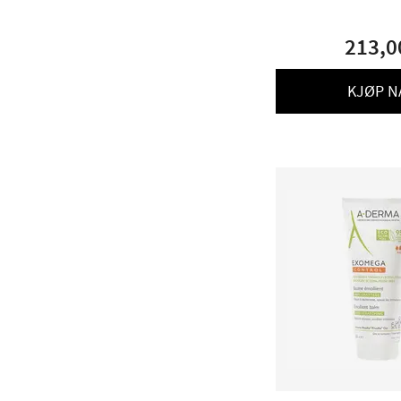
213,0
KJØP N