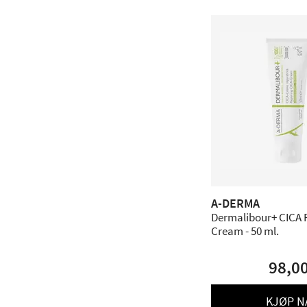
A-DERMA
Dermalibour+ CICA 
Cream - 50 ml.
98,0
KJØP N