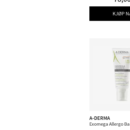
KJØP N
A-DERMA
Exomega Allergo Bal