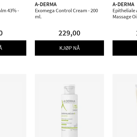
A-DERMA
A-DERMA
lm 43% -
Exomega Control Cream - 200
Epitheliale
ml.
Massage Oi
0
229,00
Å
KJØP NÅ