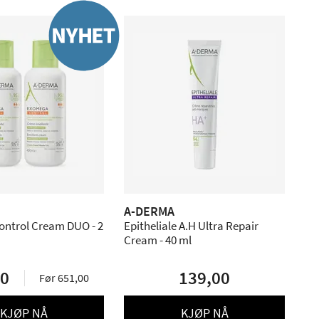
A-DERMA
ntrol Cream DUO - 2
Epitheliale A.H Ultra Repair
Cream - 40 ml
00
139,00
Før 651,00
KJØP NÅ
KJØP NÅ