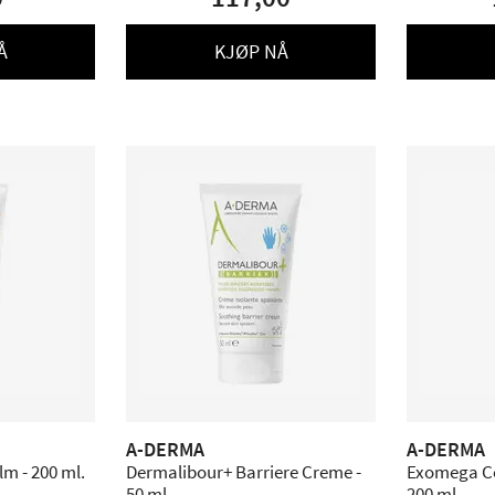
Å
KJØP NÅ
A-DERMA
A-DERMA
m - 200 ml.
Dermalibour+ Barriere Creme -
Exomega Co
50 ml.
200 ml.