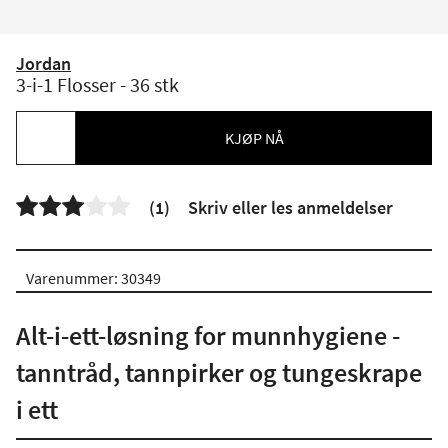
Jordan
3-i-1 Flosser - 36 stk
KJØP NÅ


(1)
Skriv eller les anmeldelser
Varenummer: 30349
Alt-i-ett-løsning for munnhygiene -
tanntråd, tannpirker og tungeskrape
i ett