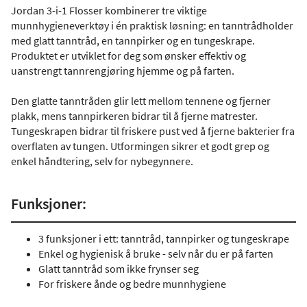
Jordan 3-i-1 Flosser kombinerer tre viktige
munnhygieneverktøy i én praktisk løsning: en tanntrådholder
med glatt tanntråd, en tannpirker og en tungeskrape.
Produktet er utviklet for deg som ønsker effektiv og
uanstrengt tannrengjøring hjemme og på farten.
Den glatte tanntråden glir lett mellom tennene og fjerner
plakk, mens tannpirkeren bidrar til å fjerne matrester.
Tungeskrapen bidrar til friskere pust ved å fjerne bakterier fra
overflaten av tungen. Utformingen sikrer et godt grep og
enkel håndtering, selv for nybegynnere.
Funksjoner:
3 funksjoner i ett: tanntråd, tannpirker og tungeskrape
Enkel og hygienisk å bruke - selv når du er på farten
Glatt tanntråd som ikke frynser seg
For friskere ånde og bedre munnhygiene