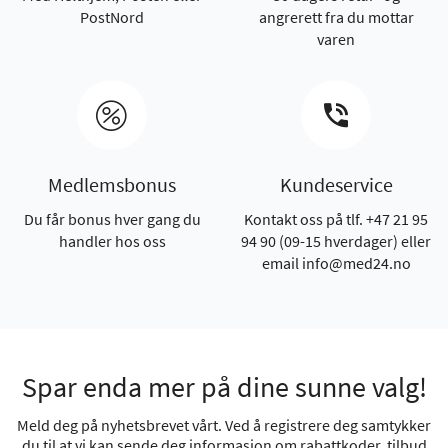
PostNord
angrerett fra du mottar
varen
Medlemsbonus
Kundeservice
Du får bonus hver gang du
Kontakt oss på tlf. +47 21 95
handler hos oss
94 90 (09-15 hverdager) eller
email info@med24.no
Spar enda mer på dine sunne valg!
Meld deg på nyhetsbrevet vårt. Ved å registrere deg samtykker
du til at vi kan sende deg informasjon om rabattkoder, tilbud