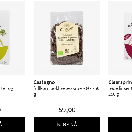
Castagno
Clearspri
rter og
fullkorn bokhvete skruer- Ø - 250
røde linser &
g
250 g
0
59,00
Å
KJØP NÅ