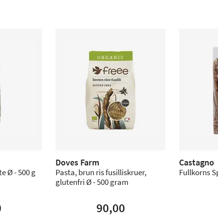
Doves Farm
Castagno
e Ø - 500 g
Pasta, brun ris fusilliskruer,
Fullkorns Sp
glutenfri Ø - 500 gram
0
90,00