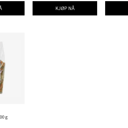
Å
KJØP NÅ
500 g