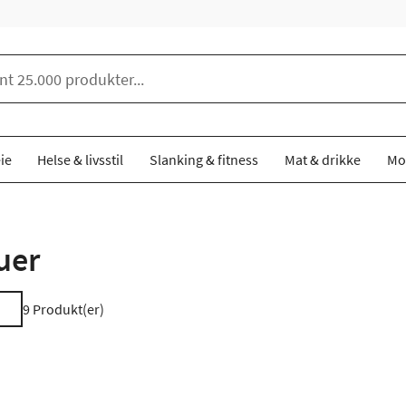
ie
Helse & livsstil
Slanking & fitness
Mat & drikke
Mo
uer
9
Produkt(er)