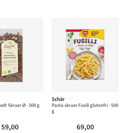
Schär
elt Skruer Ø - 500 g
Pasta skruer Fusili glutenfri - 500
g
59,00
69,00