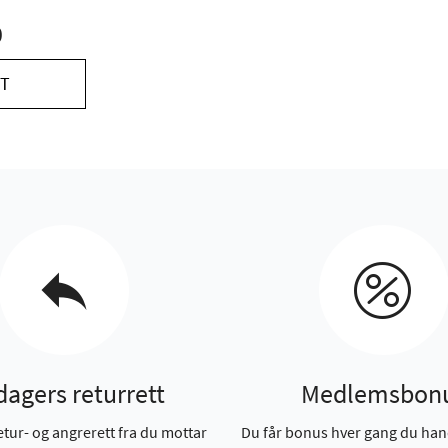
0
T
dagers returrett
Medlemsbon
etur- og angrerett fra du mottar
Du får bonus hver gang du han