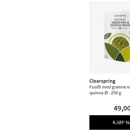
Clearspring
Fusilli med grønne e
quinoa Ø - 250 g
49,0
KJØP N