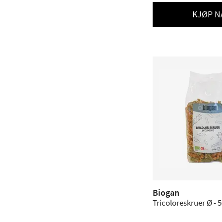
KJØP N
Biogan
Tricoloreskruer Ø - 