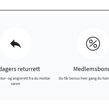
dagers returrett
Medlemsbon
etur- og angrerett fra du mottar
Du får bonus hver gang du han
varen