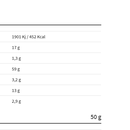
1901 Kj / 452 Kcal
17 g
1,3 g
59 g
3,2 g
13 g
2,9 g
50 g