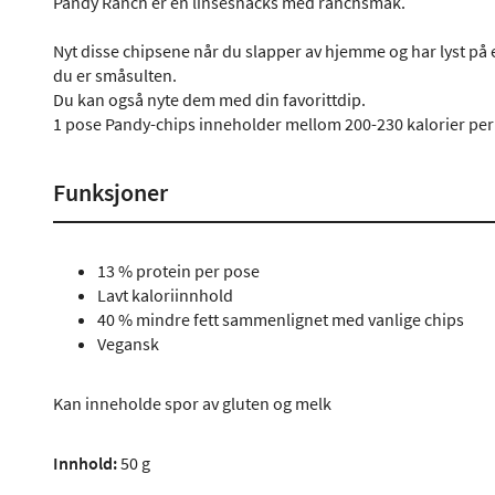
Pandy Ranch er en linsesnacks med ranchsmak.
Nyt disse chipsene når du slapper av hjemme og har lyst på 
du er småsulten.
Du kan også nyte dem med din favorittdip.
1 pose Pandy-chips inneholder mellom 200-230 kalorier per
Funksjoner
13 % protein per pose
Lavt kaloriinnhold
40 % mindre fett sammenlignet med vanlige chips
Vegansk
Kan inneholde spor av gluten og melk
Innhold:
50 g