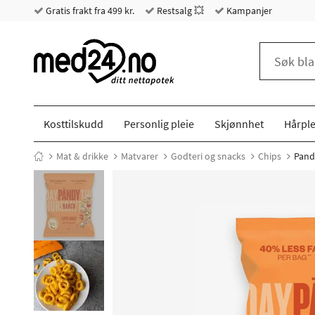
Gratis frakt fra 499 kr.
Restsalg 💥
Kampanjer
Kosttilskudd
Personlig pleie
Skjønnhet
Hårple
Mat & drikke
Matvarer
Godteri og snacks
Chips
Pand